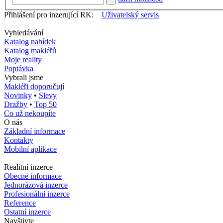
Přihlášení pro inzerující RK:
Uživatelský servis
Vyhledávání
Katalog nabídek
Katalog makléřů
Moje reality
Poptávka
Vybrali jsme
Makléři doporučují
Novinky
•
Slevy
Dražby
•
Top 50
Co už nekoupíte
O nás
Základní informace
Kontakty
Mobilní aplikace
Realitní inzerce
Obecné informace
Jednorázová inzerce
Profesionální inzerce
Reference
Ostatní inzerce
Navštivte