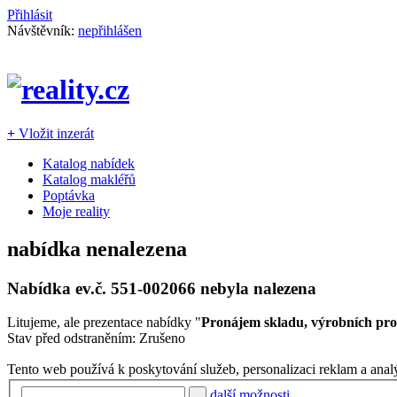
Přihlásit
Návštěvník:
nepřihlášen
+
Vložit inzerát
Katalog nabídek
Katalog makléřů
Poptávka
Moje reality
nabídka nenalezena
Nabídka ev.č.
551-002066
nebyla nalezena
Litujeme, ale prezentace nabídky "
Pronájem skladu, výrobních pro
Stav před odstraněním: Zrušeno
Tento web používá k poskytování služeb, personalizaci reklam a anal
další možnosti