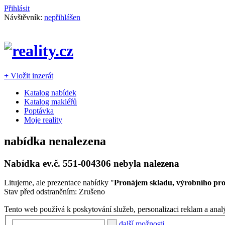
Přihlásit
Návštěvník:
nepřihlášen
+
Vložit inzerát
Katalog nabídek
Katalog makléřů
Poptávka
Moje reality
nabídka nenalezena
Nabídka ev.č.
551-004306
nebyla nalezena
Litujeme, ale prezentace nabídky "
Pronájem skladu, výrobního pro
Stav před odstraněním: Zrušeno
Tento web používá k poskytování služeb, personalizaci reklam a anal
další možnosti