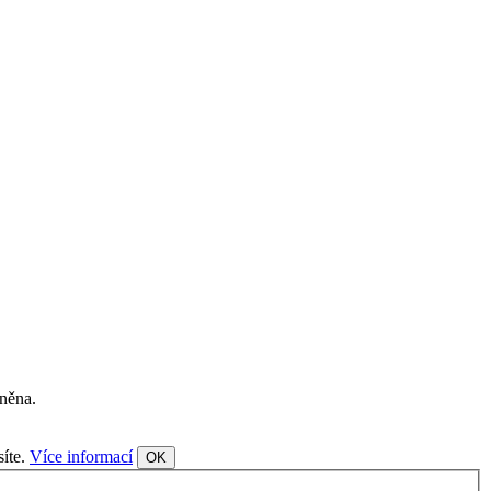
aněna.
síte.
Více informací
OK