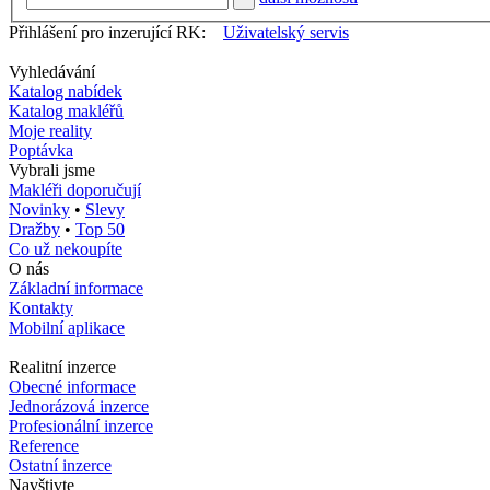
Přihlášení pro inzerující RK:
Uživatelský servis
Vyhledávání
Katalog nabídek
Katalog makléřů
Moje reality
Poptávka
Vybrali jsme
Makléři doporučují
Novinky
•
Slevy
Dražby
•
Top 50
Co už nekoupíte
O nás
Základní informace
Kontakty
Mobilní aplikace
Realitní inzerce
Obecné informace
Jednorázová inzerce
Profesionální inzerce
Reference
Ostatní inzerce
Navštivte