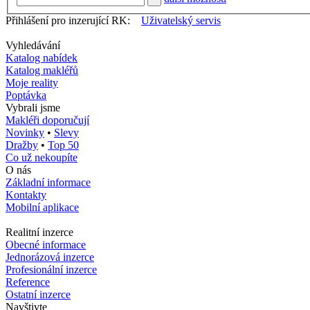
Přihlášení pro inzerující RK:
Uživatelský servis
Vyhledávání
Katalog nabídek
Katalog makléřů
Moje reality
Poptávka
Vybrali jsme
Makléři doporučují
Novinky
•
Slevy
Dražby
•
Top 50
Co už nekoupíte
O nás
Základní informace
Kontakty
Mobilní aplikace
Realitní inzerce
Obecné informace
Jednorázová inzerce
Profesionální inzerce
Reference
Ostatní inzerce
Navštivte