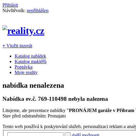
Přihlásit
Návštěvník:
nepřihlášen
+
Vložit inzerát
Katalog nabídek
Katalog makléřů
Poptávka
Moje reality
nabídka nenalezena
Nabídka ev.č.
769-110498
nebyla nalezena
Litujeme, ale prezentace nabídky "
PRONÁJEM garáže v Příbram VI
Stav před odstraněním: Pronajato
Tento web používá k poskytování služeb, personalizaci reklam a anal
další možnosti