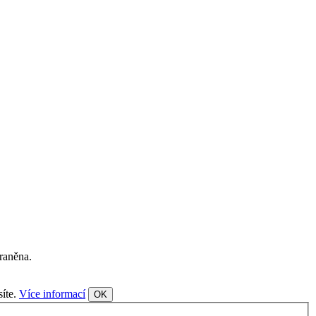
traněna.
síte.
Více informací
OK