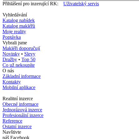
Přihlášení pro inzerující RK:
Uživatelský servis
Vyhledávání
Katalog nabídek
Katalog makléřů
Moje reality
Poptávka
Vybrali jsme
Makléři doporučují
Novinky
•
Slevy
Dražby
•
Top 50
Co už nekoupíte
O nás
Základní informace
Kontakty
Mobilní aplikace
Realitní inzerce
Obecné informace
Jednorázová inzerce
Profesionální inzerce
Reference
Ostatní inzerce
Navštivte
náš Facebook