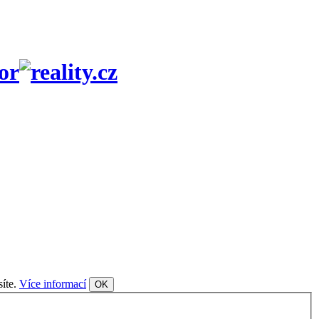
or
síte.
Více informací
OK