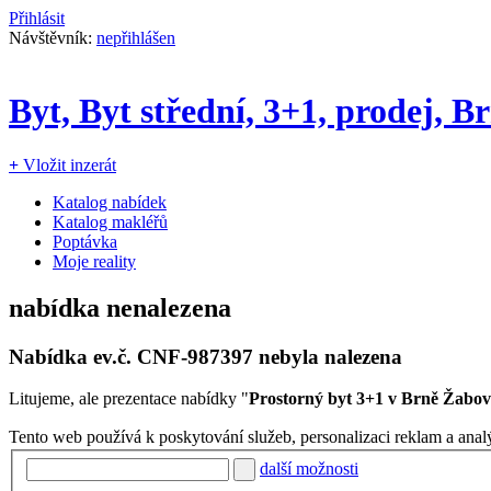
Přihlásit
Návštěvník:
nepřihlášen
Byt, Byt střední, 3+1, prodej, 
+
Vložit inzerát
Katalog nabídek
Katalog makléřů
Poptávka
Moje reality
nabídka nenalezena
Nabídka ev.č.
CNF-987397
nebyla nalezena
Litujeme, ale prezentace nabídky "
Prostorný byt 3+1 v Brně Žabovř
Tento web používá k poskytování služeb, personalizaci reklam a anal
další možnosti