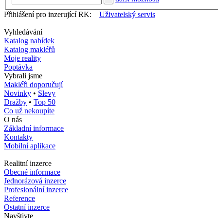
Přihlášení pro inzerující RK:
Uživatelský servis
Vyhledávání
Katalog nabídek
Katalog makléřů
Moje reality
Poptávka
Vybrali jsme
Makléři doporučují
Novinky
•
Slevy
Dražby
•
Top 50
Co už nekoupíte
O nás
Základní informace
Kontakty
Mobilní aplikace
Realitní inzerce
Obecné informace
Jednorázová inzerce
Profesionální inzerce
Reference
Ostatní inzerce
Navštivte