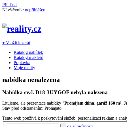
Přihlásit
Návštěvník:
nepřihlášen
+
Vložit inzerát
Katalog nabídek
Katalog makléřů
Poptávka
Moje reality
nabídka nenalezena
Nabídka ev.č.
D18-3UYGOF
nebyla nalezena
Litujeme, ale prezentace nabídky "
Pronájem dílna, garáž 160 m², J
Stav před odstraněním: Pronajato
Tento web používá k poskytování služeb, personalizaci reklam a anal
další možnosti