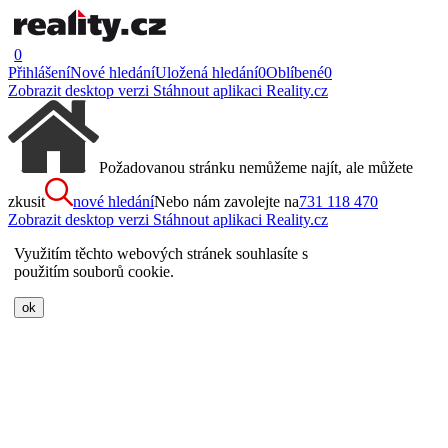
0
Přihlášení
Nové hledání
Uložená hledání
0
Oblíbené
0
Zobrazit desktop verzi
Stáhnout aplikaci Reality.cz
Požadovanou stránku nemůžeme najít, ale můžete
zkusit
nové hledání
Nebo nám zavolejte na
731 118 470
Zobrazit desktop verzi
Stáhnout aplikaci Reality.cz
Využitím těchto webových stránek souhlasíte s
použitím souborů cookie.
ok