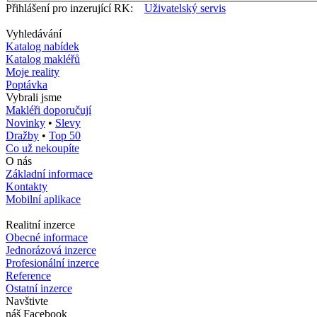
Přihlášení pro inzerující RK:
Uživatelský servis
Vyhledávání
Katalog nabídek
Katalog makléřů
Moje reality
Poptávka
Vybrali jsme
Makléři doporučují
Novinky
•
Slevy
Dražby
•
Top 50
Co už nekoupíte
O nás
Základní informace
Kontakty
Mobilní aplikace
Realitní inzerce
Obecné informace
Jednorázová inzerce
Profesionální inzerce
Reference
Ostatní inzerce
Navštivte
náš Facebook