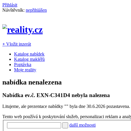
Přihlásit
Návštěvník:
nepřihlášen
+
Vložit inzerát
Katalog nabídek
Katalog makléřů
Poptávka
Moje reality
nabídka nenalezena
Nabídka ev.č.
EXN-C341D4
nebyla nalezena
Litujeme, ale prezentace nabídky "
" byla dne 30.6.2026 pozastavena.
Tento web používá k poskytování služeb, personalizaci reklam a anal
další možnosti