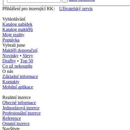
Přihlášení pro inzerující RK:
Uživatelský servis
Vyhledávání
Katalog nabídek
Katalog makléřů
Moje reality
Poptávka
Vybrali jsme
Makléři doporučují
Novinky
•
Slevy
Dražby
•
Top 50
Co už nekoupíte
O nás
Základní informace
Kontakty
Mobilní aplikace
Realitní inzerce
Obecné informace
Jednorázová inzerce
Profesionální inzerce
Reference
Ostatní inzerce
Navštivte