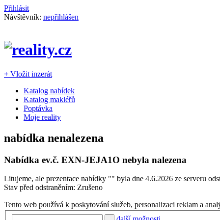
Přihlásit
Návštěvník:
nepřihlášen
+
Vložit inzerát
Katalog nabídek
Katalog makléřů
Poptávka
Moje reality
nabídka nenalezena
Nabídka ev.č.
EXN-JEJA1O
nebyla nalezena
Litujeme, ale prezentace nabídky "
" byla dne 4.6.2026 ze serveru ods
Stav před odstraněním: Zrušeno
Tento web používá k poskytování služeb, personalizaci reklam a anal
další možnosti