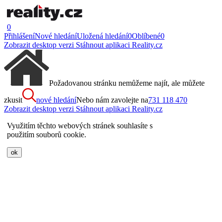
0
Přihlášení
Nové hledání
Uložená hledání
0
Oblíbené
0
Zobrazit desktop verzi
Stáhnout aplikaci Reality.cz
Požadovanou stránku nemůžeme najít, ale můžete
zkusit
nové hledání
Nebo nám zavolejte na
731 118 470
Zobrazit desktop verzi
Stáhnout aplikaci Reality.cz
Využitím těchto webových stránek souhlasíte s
použitím souborů cookie.
ok