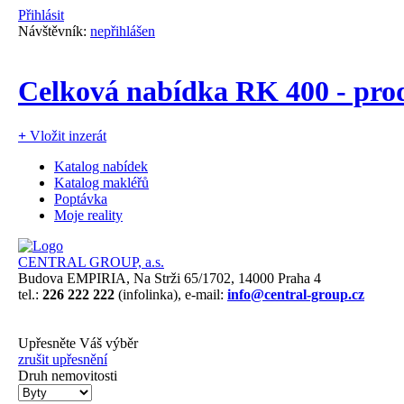
Přihlásit
Návštěvník:
nepřihlášen
Celková nabídka RK 400 - prod
+
Vložit inzerát
Katalog nabídek
Katalog makléřů
Poptávka
Moje reality
CENTRAL GROUP, a.s.
Budova EMPIRIA, Na Strži 65/1702, 14000 Praha 4
tel.:
226 222 222
(infolinka), e-mail:
info@central-group.cz
Upřesněte Váš výběr
zrušit upřesnění
Druh nemovitosti