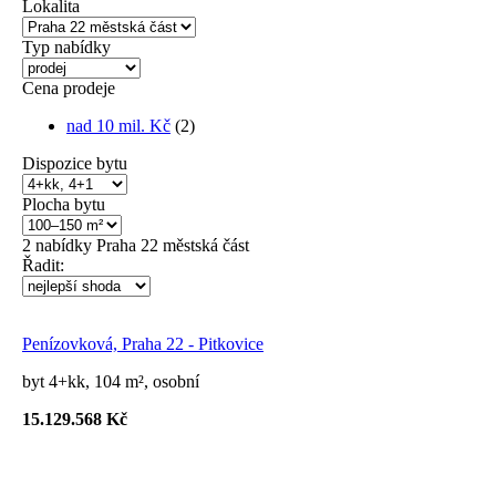
Lokalita
Typ nabídky
Cena prodeje
nad 10 mil. Kč
(2)
Dispozice bytu
Plocha bytu
2
nabídky
Praha 22 městská část
Řadit:
Penízovková, Praha 22 - Pitkovice
byt 4+kk, 104 m², osobní
15.129.568 Kč