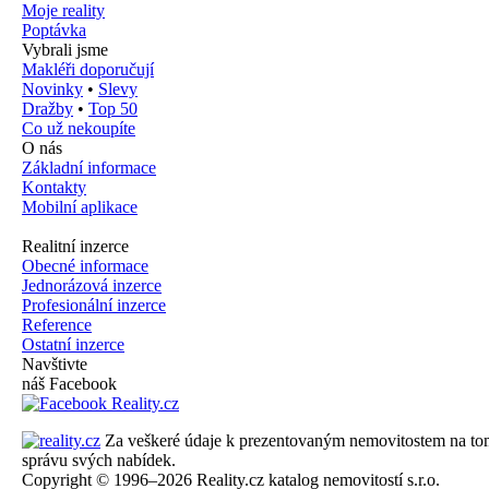
Moje reality
Poptávka
Vybrali jsme
Makléři doporučují
Novinky
•
Slevy
Dražby
•
Top 50
Co už nekoupíte
O nás
Základní informace
Kontakty
Mobilní aplikace
Realitní inzerce
Obecné informace
Jednorázová inzerce
Profesionální inzerce
Reference
Ostatní inzerce
Navštivte
náš Facebook
Za veškeré údaje k prezentovaným nemovitostem na tomto 
správu svých nabídek.
Copyright © 1996–2026 Reality.cz katalog nemovitostí s.r.o.