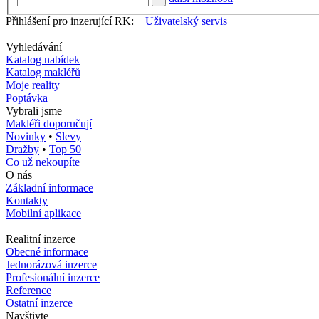
Přihlášení pro inzerující RK:
Uživatelský servis
Vyhledávání
Katalog nabídek
Katalog makléřů
Moje reality
Poptávka
Vybrali jsme
Makléři doporučují
Novinky
•
Slevy
Dražby
•
Top 50
Co už nekoupíte
O nás
Základní informace
Kontakty
Mobilní aplikace
Realitní inzerce
Obecné informace
Jednorázová inzerce
Profesionální inzerce
Reference
Ostatní inzerce
Navštivte