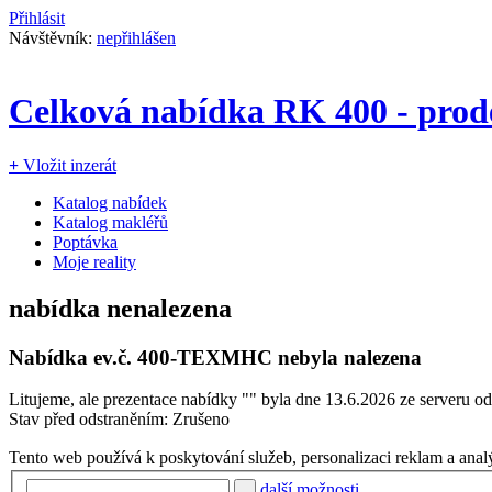
Přihlásit
Návštěvník:
nepřihlášen
Celková nabídka RK 400 - prod
+
Vložit inzerát
Katalog nabídek
Katalog makléřů
Poptávka
Moje reality
nabídka nenalezena
Nabídka ev.č.
400-TEXMHC
nebyla nalezena
Litujeme, ale prezentace nabídky "
" byla dne 13.6.2026 ze serveru od
Stav před odstraněním: Zrušeno
Tento web používá k poskytování služeb, personalizaci reklam a anal
další možnosti