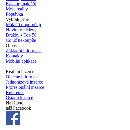
Katalog makléřů
Moje reality
Poptávka
Vybrali jsme
Makléři doporučují
Novinky
•
Slevy
Dražby
•
Top 50
Co už nekoupíte
O nás
Základní informace
Kontakty
Mobilní aplikace
Realitní inzerce
Obecné informace
Jednorázová inzerce
Profesionální inzerce
Reference
Ostatní inzerce
Navštivte
náš Facebook