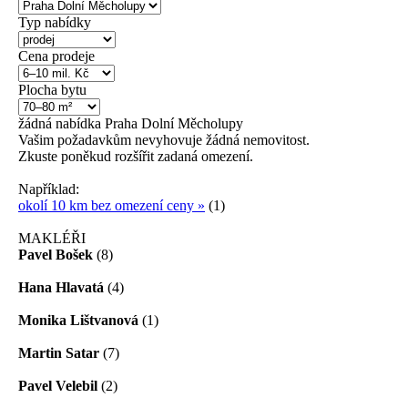
Typ nabídky
Cena prodeje
Plocha bytu
žádná
nabídka
Praha Dolní Měcholupy
Vašim požadavkům nevyhovuje žádná nemovitost.
Zkuste poněkud rozšířit zadaná omezení.
Například:
okolí 10 km bez omezení ceny »
(1)
MAKLÉŘI
Pavel Bošek
(8)
Hana Hlavatá
(4)
Monika Lištvanová
(1)
Martin Satar
(7)
Pavel Velebil
(2)