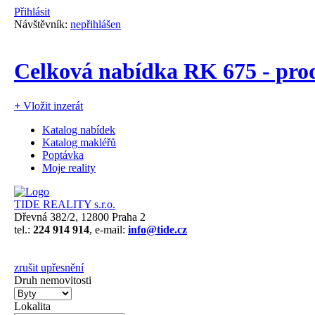
Přihlásit
Návštěvník:
nepřihlášen
Celková nabídka RK 675 - pro
+
Vložit inzerát
Katalog nabídek
Katalog makléřů
Poptávka
Moje reality
TIDE REALITY s.r.o.
Dřevná 382/2, 12800 Praha 2
tel.:
224 914 914
, e-mail:
info@tide.cz
zrušit upřesnění
Druh nemovitosti
Lokalita