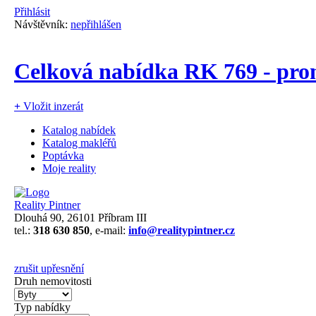
Přihlásit
Návštěvník:
nepřihlášen
Celková nabídka RK 769 - pr
+
Vložit inzerát
Katalog nabídek
Katalog makléřů
Poptávka
Moje reality
Reality Pintner
Dlouhá 90, 26101 Příbram III
tel.:
318 630 850
, e-mail:
info@realitypintner.cz
zrušit upřesnění
Druh nemovitosti
Typ nabídky