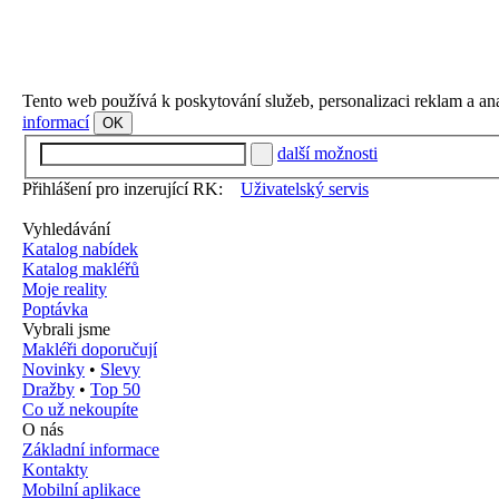
Tento web používá k poskytování služeb, personalizaci reklam a an
informací
OK
další možnosti
Přihlášení pro inzerující RK:
Uživatelský servis
Vyhledávání
Katalog nabídek
Katalog makléřů
Moje reality
Poptávka
Vybrali jsme
Makléři doporučují
Novinky
•
Slevy
Dražby
•
Top 50
Co už nekoupíte
O nás
Základní informace
Kontakty
Mobilní aplikace