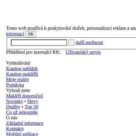
Tento web používá k poskytování služeb, personalizaci reklam a an
informací
OK
další možnosti
Přihlášení pro inzerující RK:
Uživatelský servis
Vyhledávání
Katalog nabídek
Katalog makléřů
Moje reality
Poptávka
Vybrali jsme
Makléři doporučují
Novinky
•
Slevy
Dražby
•
Top 50
Co už nekoupíte
O nás
Základní informace
Kontakty
Mobilní aplikace