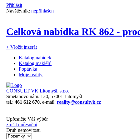
Přihlásit
Návštěvník:
nepřihlášen
Celková nabídka RK 862 - pro
+
Vložit inzerát
Katalog nabídek
Katalog makléřů
Poptávka
Moje reality
CONSULT VK Litomyšl, s.r.o.
Smetanovo nám. 120, 57001 Litomyšl
tel.:
461 612 670
, e-mail:
reality@consultvk.cz
Upřesněte Váš výběr
zrušit upřesnění
Druh nemovitosti