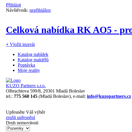
Přihlásit
Návštěvník:
nepřihlášen
Celková nabídka RK AO5 - pro
+
Vložit inzerát
Katalog nabídek
Katalog makléřů
Poptávka
Moje reality
KUZO Partners s.r.o.
Olbrachtova 599/8, 29301 Mladá Boleslav
tel.:
775 560 145
(Mladá Boleslav), e-mail:
info@kuzopartners.cz
Upřesněte Váš výběr
zrušit upřesnění
Druh nemovitosti