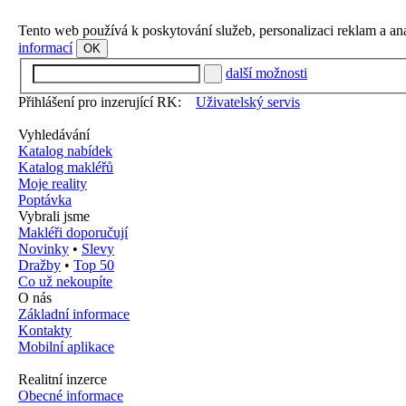
Tento web používá k poskytování služeb, personalizaci reklam a an
informací
OK
další možnosti
Přihlášení pro inzerující RK:
Uživatelský servis
Vyhledávání
Katalog nabídek
Katalog makléřů
Moje reality
Poptávka
Vybrali jsme
Makléři doporučují
Novinky
•
Slevy
Dražby
•
Top 50
Co už nekoupíte
O nás
Základní informace
Kontakty
Mobilní aplikace
Realitní inzerce
Obecné informace