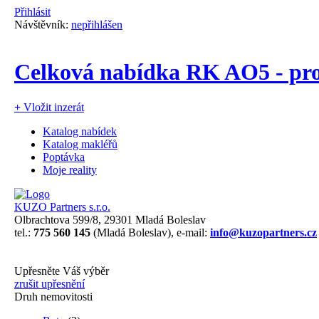
Přihlásit
Návštěvník:
nepřihlášen
Celková nabídka RK AO5 - pr
+
Vložit inzerát
Katalog nabídek
Katalog makléřů
Poptávka
Moje reality
KUZO Partners s.r.o.
Olbrachtova 599/8, 29301 Mladá Boleslav
tel.:
775 560 145
(Mladá Boleslav), e-mail:
info@kuzopartners.cz
Upřesněte Váš výběr
zrušit upřesnění
Druh nemovitosti