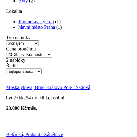
Byty
(2)
Lokalita
Jihomoravský kraj
(1)
hlavní město Praha
(1)
Typ nabídky
Cena pronájmu
2
nabídky
Řadit:
Moskalykova, Brno-Královo Pole - Sadová
byt 2+kk, 54 m², cihla, osobní
23.000 Kč/měs.
Bělčická, Praha 4 - Záběhlice