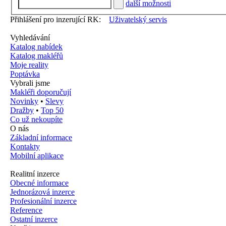
další možnosti
Přihlášení pro inzerující RK:
Uživatelský servis
Vyhledávání
Katalog nabídek
Katalog makléřů
Moje reality
Poptávka
Vybrali jsme
Makléři doporučují
Novinky
•
Slevy
Dražby
•
Top 50
Co už nekoupíte
O nás
Základní informace
Kontakty
Mobilní aplikace
Realitní inzerce
Obecné informace
Jednorázová inzerce
Profesionální inzerce
Reference
Ostatní inzerce