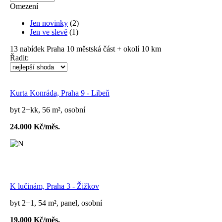
Omezení
Jen novinky
(2)
Jen ve slevě
(1)
13
nabídek
Praha 10 městská část + okolí 10 km
Řadit:
Kurta Konráda, Praha 9 - Libeň
byt 2+kk, 56 m², osobní
24.000 Kč/měs.
K lučinám, Praha 3 - Žižkov
byt 2+1, 54 m², panel, osobní
19.000 Kč/měs.