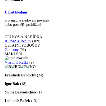
Uložit hledání
pro snadné sledování novinek
nebo pozdější prohlížení
CELKOVÁ NABÍDKA
RE/MAX Reality
(109)
OSTATNÍ POBOČKY
Olomouc
(96)
MAKLÉŘI
Vlastimil Raška
(9)
František Babčický
(24)
Igor Bak
(18)
Yuliia Bezvoshchuk
(1)
Lubomír Boček
(13)