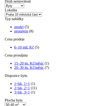
Druh nemovitosti
Lokalita
Typ nabídky
prodej
(5)
pronájem
(8)
Cena prodeje
6–10 mil. Kč
(5)
Cena pronájmu
15–20 tis. Kč/měsíc
(1)
20–30 tis. Kč/měsíc
(7)
Dispozice bytu
1+kk, 1+1
(1)
2+kk, 2+1
(11)
3+kk, 3+1
(1)
Plocha bytu