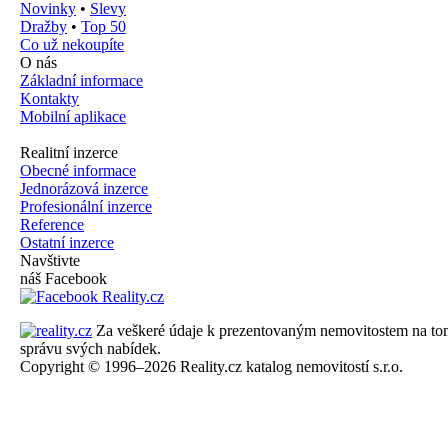
Novinky
•
Slevy
Dražby
•
Top 50
Co už nekoupíte
O nás
Základní informace
Kontakty
Mobilní aplikace
Realitní inzerce
Obecné informace
Jednorázová inzerce
Profesionální inzerce
Reference
Ostatní inzerce
Navštivte
náš Facebook
Za veškeré údaje k prezentovaným nemovitostem na tomto 
správu svých nabídek.
Copyright © 1996–2026 Reality.cz katalog nemovitostí s.r.o.