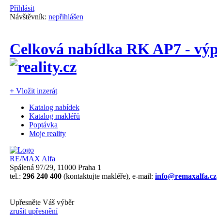
Přihlásit
Návštěvník:
nepřihlášen
Celková nabídka RK AP7 - výpi
+
Vložit inzerát
Katalog nabídek
Katalog makléřů
Poptávka
Moje reality
RE/MAX Alfa
Spálená 97/29, 11000 Praha 1
tel.:
296 240 400
(kontaktujte makléře), e-mail:
info@remaxalfa.cz
Upřesněte Váš výběr
zrušit upřesnění