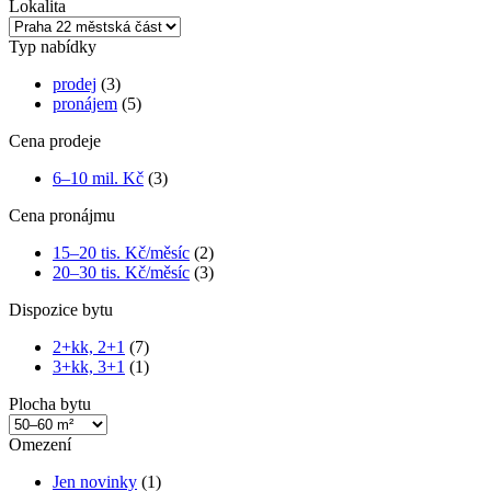
Lokalita
Typ nabídky
prodej
(3)
pronájem
(5)
Cena prodeje
6–10 mil. Kč
(3)
Cena pronájmu
15–20 tis. Kč/měsíc
(2)
20–30 tis. Kč/měsíc
(3)
Dispozice bytu
2+kk, 2+1
(7)
3+kk, 3+1
(1)
Plocha bytu
Omezení
Jen novinky
(1)