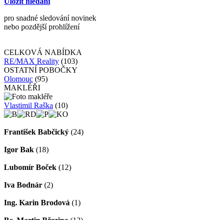
Uložit hledání
pro snadné sledování novinek
nebo pozdější prohlížení
CELKOVÁ NABÍDKA
RE/MAX Reality
(103)
OSTATNÍ POBOČKY
Olomouc
(95)
MAKLÉŘI
Vlastimil Raška
(10)
František Babčický
(24)
Igor Bak
(18)
Lubomír Boček
(12)
Iva Bodnár
(2)
Ing. Karin Brodová
(1)