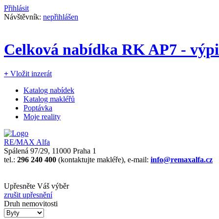
Přihlásit
Návštěvník:
nepřihlášen
Celková nabídka RK AP7 - výpis
+
Vložit inzerát
Katalog nabídek
Katalog makléřů
Poptávka
Moje reality
RE/MAX Alfa
Spálená 97/29, 11000 Praha 1
tel.:
296 240 400
(kontaktujte makléře), e-mail:
info@remaxalfa.cz
Upřesněte Váš výběr
zrušit upřesnění
Druh nemovitosti