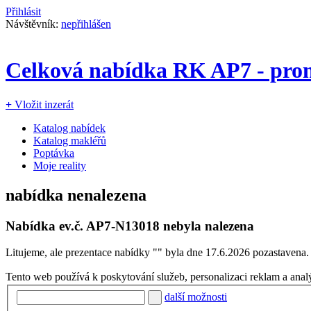
Přihlásit
Návštěvník:
nepřihlášen
Celková nabídka RK AP7 - pron
+
Vložit inzerát
Katalog nabídek
Katalog makléřů
Poptávka
Moje reality
nabídka nenalezena
Nabídka ev.č.
AP7-N13018
nebyla nalezena
Litujeme, ale prezentace nabídky "
" byla dne 17.6.2026 pozastavena.
Tento web používá k poskytování služeb, personalizaci reklam a anal
další možnosti