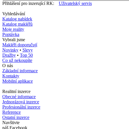
Přihlášení pro inzerující RK:
Uživatelský servis
Vyhledávání
Katalog nabídek
Katalog makléřů
Moje reality
Poptávka
Vybrali jsme
Makléři doporučují
Novinky
•
Slevy
Dražby
•
Top 50
Co už nekoupíte
O nás
Základní informace
Kontakty
Mobilní aplikace
Realitní inzerce
Obecné informace
Jednorázová inzerce
Profesionální inzerce
Reference
Ostatní inzerce
Navštivte
náš Facebook