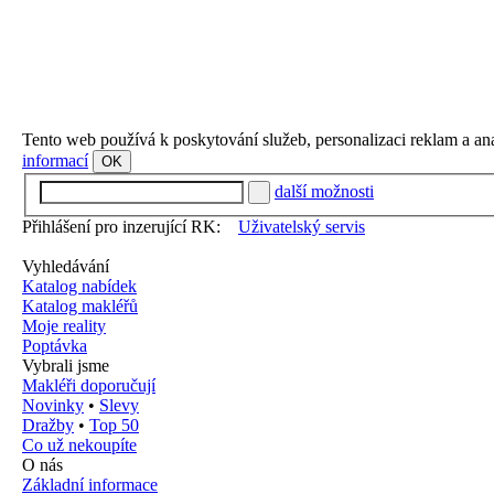
Tento web používá k poskytování služeb, personalizaci reklam a an
informací
OK
další možnosti
Přihlášení pro inzerující RK:
Uživatelský servis
Vyhledávání
Katalog nabídek
Katalog makléřů
Moje reality
Poptávka
Vybrali jsme
Makléři doporučují
Novinky
•
Slevy
Dražby
•
Top 50
Co už nekoupíte
O nás
Základní informace