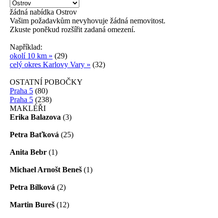
žádná
nabídka
Ostrov
Vašim požadavkům nevyhovuje žádná nemovitost.
Zkuste poněkud rozšířit zadaná omezení.
Například:
okolí 10 km »
(29)
celý okres Karlovy Vary »
(32)
OSTATNÍ POBOČKY
Praha 5
(80)
Praha 5
(238)
MAKLÉŘI
Erika Balazova
(3)
Petra Baťková
(25)
Anita Bebr
(1)
Michael Arnošt Beneš
(1)
Petra Bílková
(2)
Martin Bureš
(12)