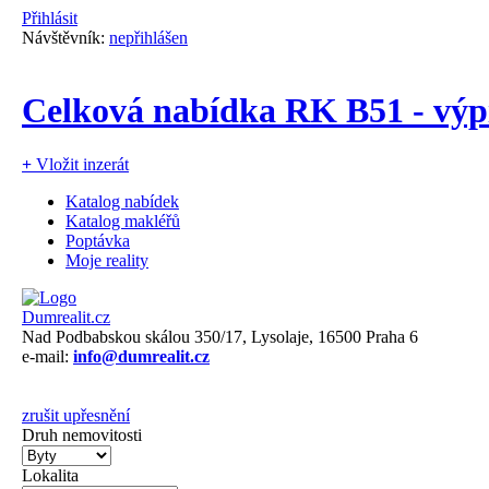
Přihlásit
Návštěvník:
nepřihlášen
Celková nabídka RK B51 - výp
+
Vložit inzerát
Katalog nabídek
Katalog makléřů
Poptávka
Moje reality
Dumrealit.cz
Nad Podbabskou skálou 350/17, Lysolaje, 16500 Praha 6
e-mail:
info@dumrealit.cz
zrušit upřesnění
Druh nemovitosti
Lokalita