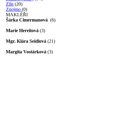
Zlín
(20)
Znojmo
(0)
MAKLÉŘI
Šárka Cimermanová
(6)
Marie Hereitová
(3)
Mgr. Klára Seidlová
(21)
Margita Vostárková
(3)