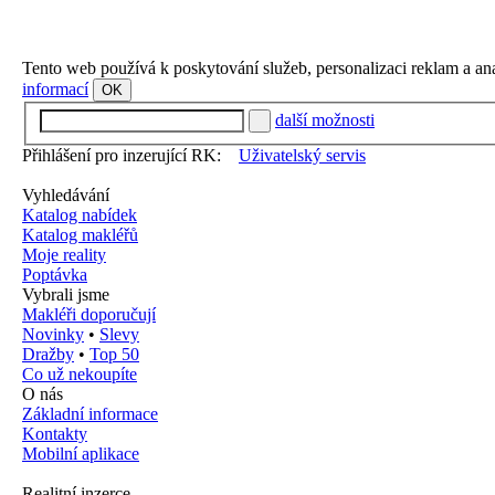
Tento web používá k poskytování služeb, personalizaci reklam a an
informací
OK
další možnosti
Přihlášení pro inzerující RK:
Uživatelský servis
Vyhledávání
Katalog nabídek
Katalog makléřů
Moje reality
Poptávka
Vybrali jsme
Makléři doporučují
Novinky
•
Slevy
Dražby
•
Top 50
Co už nekoupíte
O nás
Základní informace
Kontakty
Mobilní aplikace
Realitní inzerce