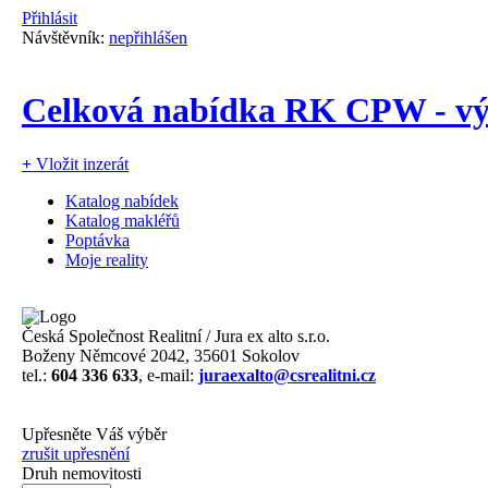
Přihlásit
Návštěvník:
nepřihlášen
Celková nabídka RK CPW - výp
+
Vložit inzerát
Katalog nabídek
Katalog makléřů
Poptávka
Moje reality
Česká Společnost Realitní / Jura ex alto s.r.o.
Boženy Němcové 2042, 35601 Sokolov
tel.:
604 336 633
, e-mail:
juraexalto@csrealitni.cz
Upřesněte Váš výběr
zrušit upřesnění
Druh nemovitosti