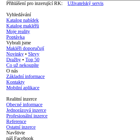
Přihlášení pro inzerující RK:
Uživatelský servis
Vyhledávání
Katalog nabídek
Katalog makléřů
Moje reality
Poptávka
Vybrali jsme
Makléři doporučují
Novinky
•
Slevy
Dražby
•
Top 50
Co už nekoupíte
O nás
Základní informace
Kontakty
Mobilní aplikace
Realitní inzerce
Obecné informace
Jednorázová inzerce
Profesionální inzerce
Reference
Ostatní inzerce
Navštivte
náš Facebook