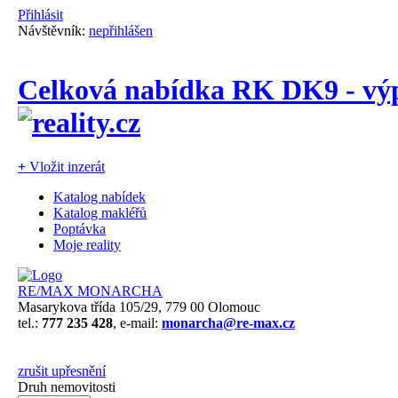
Přihlásit
Návštěvník:
nepřihlášen
Celková nabídka RK DK9 - výp
+
Vložit inzerát
Katalog nabídek
Katalog makléřů
Poptávka
Moje reality
RE/MAX MONARCHA
Masarykova třída 105/29, 779 00 Olomouc
tel.:
777 235 428
, e-mail:
monarcha@re-max.cz
zrušit upřesnění
Druh nemovitosti