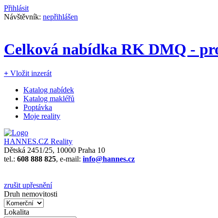
Přihlásit
Návštěvník:
nepřihlášen
Celková nabídka RK DMQ - pro
+
Vložit inzerát
Katalog nabídek
Katalog makléřů
Poptávka
Moje reality
HANNES.CZ Reality
Dětská 2451/25, 10000 Praha 10
tel.:
608 888 825
, e-mail:
info@hannes.cz
zrušit upřesnění
Druh nemovitosti
Lokalita