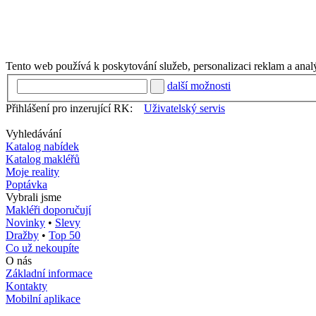
Tento web používá k poskytování služeb, personalizaci reklam a anal
další možnosti
Přihlášení pro inzerující RK:
Uživatelský servis
Vyhledávání
Katalog nabídek
Katalog makléřů
Moje reality
Poptávka
Vybrali jsme
Makléři doporučují
Novinky
•
Slevy
Dražby
•
Top 50
Co už nekoupíte
O nás
Základní informace
Kontakty
Mobilní aplikace