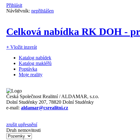
Přihlásit
Návštěvník:
nepřihlášen
Celková nabídka RK DOH - p
+
Vložit inzerát
Katalog nabídek
Katalog makléřů
Poptávka
Moje reality
Česká Společnost Realitní / ALDAMAR, s.r.o.
Dolní Studénky 207, 78820 Dolní Studénky
e-mail:
aldamar@csrealitni.cz
zrušit upřesnění
Druh nemovitosti