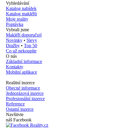
Vyhledávání
Katalog nabídek
Katalog makléřů
Moje reality
Poptávka
Vybrali jsme
Makléři doporučují
Novinky
•
Slevy
Dražby
•
Top 50
Co už nekoupíte
O nás
Základní informace
Kontakty
Mobilní aplikace
Realitní inzerce
Obecné informace
Jednorázová inzerce
Profesionální inzerce
Reference
Ostatní inzerce
Navštivte
náš Facebook