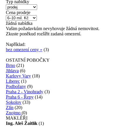
Typ nabídky
Cena prodeje
žádná
nabídka
Vašim požadavkům nevyhovuje žádná nemovitost.
Zkuste poněkud rozšířit zadaná omezení.
Například:
bez omezení ceny »
(3)
OSTATNÍ POBOČKY
Brno
(21)
Jihlava
(6)
Karlovy Vary
(18)
Liberec
(1)
Podbořany
(9)
Praha 2 - Vinohrady
(3)
Praha 6 - Řepy
(14)
Sokolov
(33)
Zlín
(20)
Znojmo
(0)
MAKLÉŘI
Ing. Aleš Žaitlík
(1)