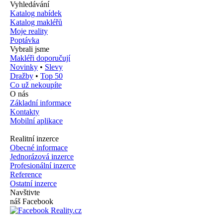
Vyhledávání
Katalog nabídek
Katalog makléřů
Moje reality
Poptávka
Vybrali jsme
Makléři doporučují
Novinky
•
Slevy
Dražby
•
Top 50
Co už nekoupíte
O nás
Základní informace
Kontakty
Mobilní aplikace
Realitní inzerce
Obecné informace
Jednorázová inzerce
Profesionální inzerce
Reference
Ostatní inzerce
Navštivte
náš Facebook