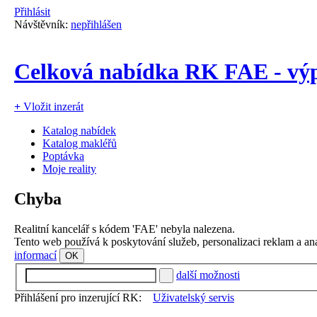
Přihlásit
Návštěvník:
nepřihlášen
Celková nabídka RK FAE - výp
+
Vložit inzerát
Katalog nabídek
Katalog makléřů
Poptávka
Moje reality
Chyba
Realitní kancelář s kódem 'FAE' nebyla nalezena.
Tento web používá k poskytování služeb, personalizaci reklam a an
informací
OK
další možnosti
Přihlášení pro inzerující RK:
Uživatelský servis