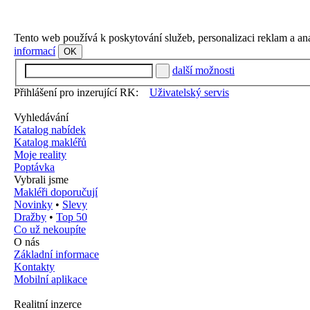
Tento web používá k poskytování služeb, personalizaci reklam a an
informací
OK
další možnosti
Přihlášení pro inzerující RK:
Uživatelský servis
Vyhledávání
Katalog nabídek
Katalog makléřů
Moje reality
Poptávka
Vybrali jsme
Makléři doporučují
Novinky
•
Slevy
Dražby
•
Top 50
Co už nekoupíte
O nás
Základní informace
Kontakty
Mobilní aplikace
Realitní inzerce