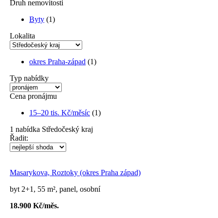
Druh nemovitosti
Byty
(1)
Lokalita
okres Praha-západ
(1)
Typ nabídky
Cena pronájmu
15–20 tis. Kč/měsíc
(1)
1
nabídka
Středočeský kraj
Řadit:
Masarykova, Roztoky (okres Praha západ)
byt 2+1, 55 m², panel, osobní
18.900 Kč/měs.