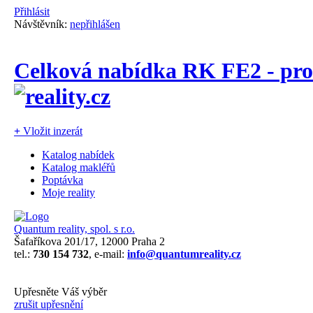
Přihlásit
Návštěvník:
nepřihlášen
Celková nabídka RK FE2 - pro
+
Vložit inzerát
Katalog nabídek
Katalog makléřů
Poptávka
Moje reality
Quantum reality, spol. s r.o.
Šafaříkova 201/17, 12000 Praha 2
tel.:
730 154 732
, e-mail:
info@quantumreality.cz
Upřesněte Váš výběr
zrušit upřesnění