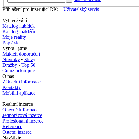
Přihlášení pro inzerující RK:
Uživatelský servis
Vyhledávání
Katalog nabídek
Katalog makléřů
Moje reality
Poptávka
Vybrali jsme
Makléři doporučují
Novinky
•
Slevy
Dražby
•
Top 50
Co už nekoupíte
O nás
Základní informace
Kontakty
Mobilní aplikace
Realitní inzerce
Obecné informace
Jednorázová inzerce
Profesionální inzerce
Reference
Ostatní inzerce
Navštivte