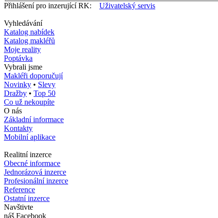
Přihlášení pro inzerující RK:
Uživatelský servis
Vyhledávání
Katalog nabídek
Katalog makléřů
Moje reality
Poptávka
Vybrali jsme
Makléři doporučují
Novinky
•
Slevy
Dražby
•
Top 50
Co už nekoupíte
O nás
Základní informace
Kontakty
Mobilní aplikace
Realitní inzerce
Obecné informace
Jednorázová inzerce
Profesionální inzerce
Reference
Ostatní inzerce
Navštivte
náš Facebook