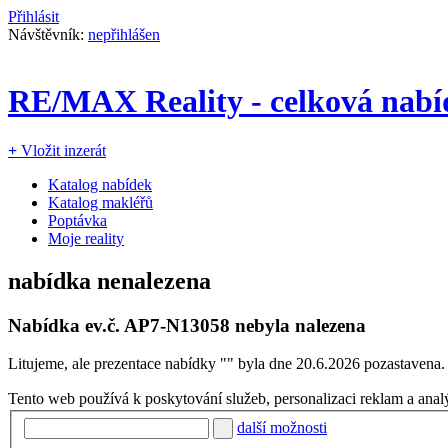
Přihlásit
Návštěvník:
nepřihlášen
RE/MAX Reality - celková nabíd
+
Vložit inzerát
Katalog nabídek
Katalog makléřů
Poptávka
Moje reality
nabídka nenalezena
Nabídka ev.č.
AP7-N13058
nebyla nalezena
Litujeme, ale prezentace nabídky "
" byla dne 20.6.2026 pozastavena.
Tento web používá k poskytování služeb, personalizaci reklam a anal
další možnosti