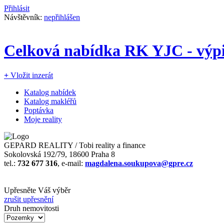
Přihlásit
Návštěvník:
nepřihlášen
Celková nabídka RK YJC - výpi
+
Vložit inzerát
Katalog nabídek
Katalog makléřů
Poptávka
Moje reality
GEPARD REALITY / Tobi reality a finance
Sokolovská 192/79, 18600 Praha 8
tel.:
732 677 316
, e-mail:
magdalena.soukupova@gpre.cz
Upřesněte Váš výběr
zrušit upřesnění
Druh nemovitosti