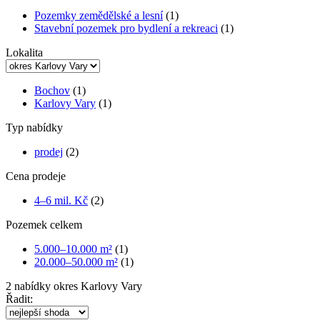
Pozemky zemědělské a lesní
(1)
Stavební pozemek pro bydlení a rekreaci
(1)
Lokalita
Bochov
(1)
Karlovy Vary
(1)
Typ nabídky
prodej
(2)
Cena prodeje
4–6 mil. Kč
(2)
Pozemek celkem
5.000–10.000 m²
(1)
20.000–50.000 m²
(1)
2
nabídky
okres Karlovy Vary
Řadit: