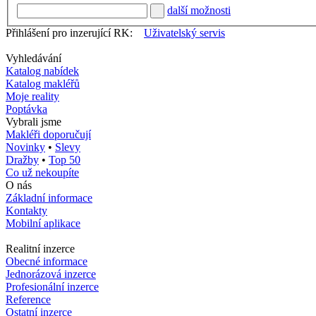
další možnosti
Přihlášení pro inzerující RK:
Uživatelský servis
Vyhledávání
Katalog nabídek
Katalog makléřů
Moje reality
Poptávka
Vybrali jsme
Makléři doporučují
Novinky
•
Slevy
Dražby
•
Top 50
Co už nekoupíte
O nás
Základní informace
Kontakty
Mobilní aplikace
Realitní inzerce
Obecné informace
Jednorázová inzerce
Profesionální inzerce
Reference
Ostatní inzerce