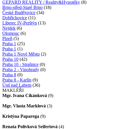
GEPARD REALITY / Reality&Hypotéky
(8)
Brno-střed-Staré Brno
(18)
České Budějovice
(34)
Dobřichovice
(11)
Liberec IV-Perštýn
(13)
Nejdek
(6)
Olomouc
(6)
Plzeň
(5)
Praha 1
(25)
Praha 1
(1)
Praha 1 Nové Město
(2)
Praha 10
(42)
Praha 10 - Strašnice
(0)
Praha 2 - Vinohrady
(0)
Praha 8
(0)
Praha 8 - Karlín
(9)
Ústí nad Labem
(36)
MAKLÉŘI
Mgr. Ivana Cikánková
(9)
Mgr. Vlasta Marklová
(3)
Kristýna Paparega
(9)
Renata Polívková Seifertová
(4)