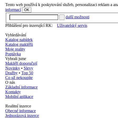
Tento web používá k poskytování služeb, personalizaci reklam a an
informací
OK
další možnosti
Přihlášení pro inzerující RK:
Uživatelský servis
Vyhledávání
Katalog nabídek
Katalog makléřů
Moje reality
Poptávka
Vybrali jsme
Makléři doporučují
Novinky
•
Slevy
Dražby
•
Top 50
Co už nekoupíte
O nás
Základní informace
Kontakty
Mobilní aplikace
Realitní inzerce
Obecné informace
Jednorázová inzerce