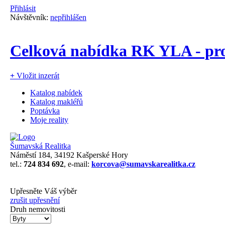
Přihlásit
Návštěvník:
nepřihlášen
Celková nabídka RK YLA - pro
+
Vložit inzerát
Katalog nabídek
Katalog makléřů
Poptávka
Moje reality
Šumavská Realitka
Náměstí 184, 34192 Kašperské Hory
tel.:
724 834 692
, e-mail:
korcova@sumavskarealitka.cz
Upřesněte Váš výběr
zrušit upřesnění
Druh nemovitosti