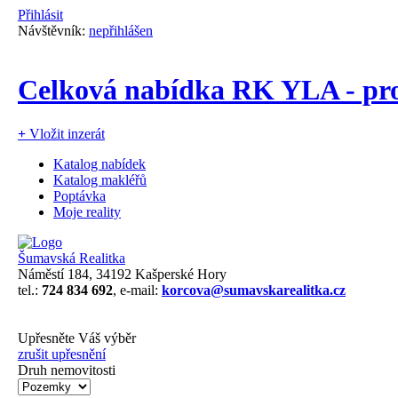
Přihlásit
Návštěvník:
nepřihlášen
Celková nabídka RK YLA - pro
+
Vložit inzerát
Katalog nabídek
Katalog makléřů
Poptávka
Moje reality
Šumavská Realitka
Náměstí 184, 34192 Kašperské Hory
tel.:
724 834 692
, e-mail:
korcova@sumavskarealitka.cz
Upřesněte Váš výběr
zrušit upřesnění
Druh nemovitosti