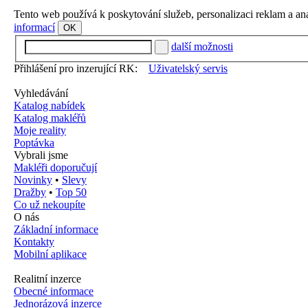
Tento web používá k poskytování služeb, personalizaci reklam a an
informací
OK
další možnosti
Přihlášení pro inzerující RK:
Uživatelský servis
Vyhledávání
Katalog nabídek
Katalog makléřů
Moje reality
Poptávka
Vybrali jsme
Makléři doporučují
Novinky
•
Slevy
Dražby
•
Top 50
Co už nekoupíte
O nás
Základní informace
Kontakty
Mobilní aplikace
Realitní inzerce
Obecné informace
Jednorázová inzerce