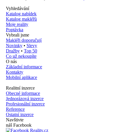
Vyhledávání
Katalog nabídek
Katalog makléřů
Moje reality
Poptávka
Vybrali jsme
Makléři doporučují
Novinky
•
Slevy
Dražby
•
Top 50
Co už nekoupíte
O nás
Základní informace
Kontakty
Mobilní aplikace
Realitní inzerce
Obecné informace
Jednorázová inzerce
Profesionální inzerce
Reference
Ostatní inzerce
Navštivte
náš Facebook