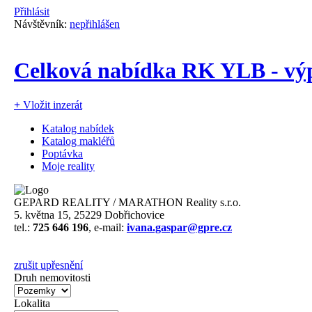
Přihlásit
Návštěvník:
nepřihlášen
Celková nabídka RK YLB - výp
+
Vložit inzerát
Katalog nabídek
Katalog makléřů
Poptávka
Moje reality
GEPARD REALITY / MARATHON Reality s.r.o.
5. května 15, 25229 Dobřichovice
tel.:
725 646 196
, e-mail:
ivana.gaspar@gpre.cz
zrušit upřesnění
Druh nemovitosti
Lokalita