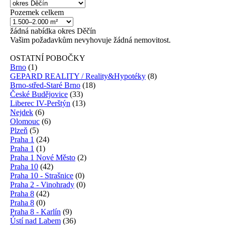
Pozemek celkem
žádná
nabídka
okres Děčín
Vašim požadavkům nevyhovuje žádná nemovitost.
OSTATNÍ POBOČKY
Brno
(1)
GEPARD REALITY / Reality&Hypotéky
(8)
Brno-střed-Staré Brno
(18)
České Budějovice
(33)
Liberec IV-Perštýn
(13)
Nejdek
(6)
Olomouc
(6)
Plzeň
(5)
Praha 1
(24)
Praha 1
(1)
Praha 1 Nové Město
(2)
Praha 10
(42)
Praha 10 - Strašnice
(0)
Praha 2 - Vinohrady
(0)
Praha 8
(42)
Praha 8
(0)
Praha 8 - Karlín
(9)
Ústí nad Labem
(36)