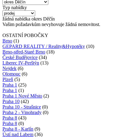
Typ nabídky
žádná
nabídka
okres Děčín
Vašim požadavkům nevyhovuje žádná nemovitost.
OSTATNÍ POBOČKY
Brno
(1)
GEPARD REALITY / Reality&Hypotéky
(10)
Brno-střed-Staré Brno
(18)
České Budějovice
(34)
Liberec IV-Perštýn
(13)
Nejdek
(6)
Olomouc
(6)
Plzeň
(5)
Praha 1
(25)
Praha 1
(1)
Praha 1 Nové Město
(2)
Praha 10
(42)
Praha 10 - Strašnice
(0)
Praha 2 - Vinohrady
(0)
Praha 8
(43)
Praha 8
(0)
Praha 8 - Karlín
(9)
Ústí nad Labem
(36)