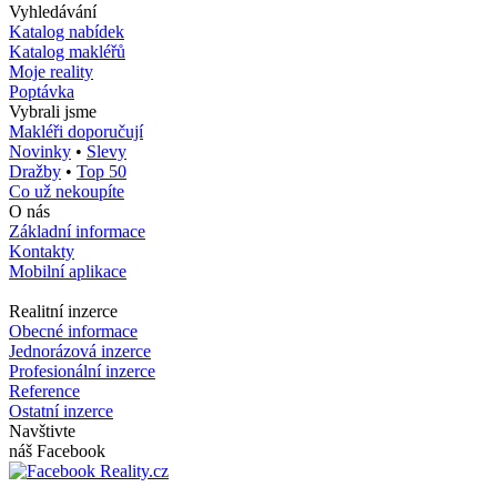
Vyhledávání
Katalog nabídek
Katalog makléřů
Moje reality
Poptávka
Vybrali jsme
Makléři doporučují
Novinky
•
Slevy
Dražby
•
Top 50
Co už nekoupíte
O nás
Základní informace
Kontakty
Mobilní aplikace
Realitní inzerce
Obecné informace
Jednorázová inzerce
Profesionální inzerce
Reference
Ostatní inzerce
Navštivte
náš Facebook