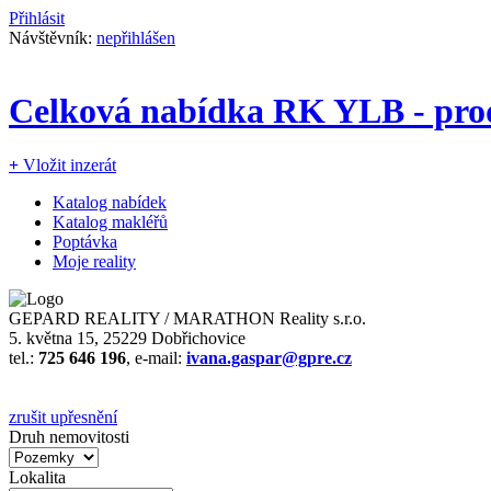
Přihlásit
Návštěvník:
nepřihlášen
Celková nabídka RK YLB - pro
+
Vložit inzerát
Katalog nabídek
Katalog makléřů
Poptávka
Moje reality
GEPARD REALITY / MARATHON Reality s.r.o.
5. května 15, 25229 Dobřichovice
tel.:
725 646 196
, e-mail:
ivana.gaspar@gpre.cz
zrušit upřesnění
Druh nemovitosti
Lokalita