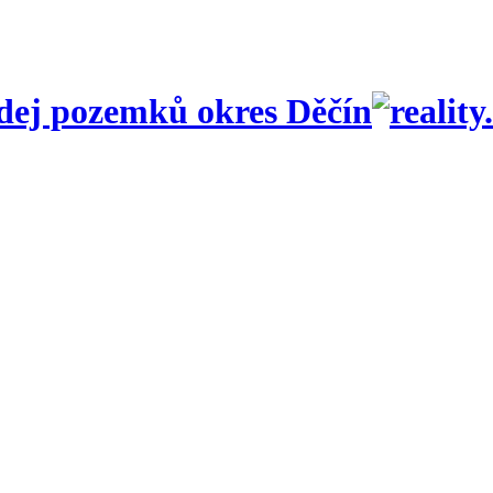
dej pozemků okres Děčín