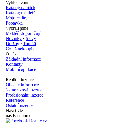
Vyhledávání
Katalog nabídek
Katalog makléřů
Moje reality
Poptávka
Vybrali jsme
Makléři doporučují
Novinky
•
Slevy
Dražby
•
Top 50
Co už nekoupíte
O nás
Základní informace
Kontakty
Mobilní aplikace
Realitní inzerce
Obecné informace
Jednorázová inzerce
Profesionální inzerce
Reference
Ostatní inzerce
Navštivte
náš Facebook