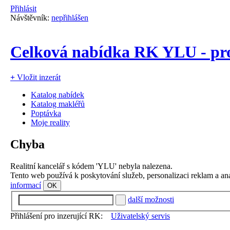
Přihlásit
Návštěvník:
nepřihlášen
Celková nabídka RK YLU - pro
+
Vložit inzerát
Katalog nabídek
Katalog makléřů
Poptávka
Moje reality
Chyba
Realitní kancelář s kódem 'YLU' nebyla nalezena.
Tento web používá k poskytování služeb, personalizaci reklam a an
informací
OK
další možnosti
Přihlášení pro inzerující RK:
Uživatelský servis