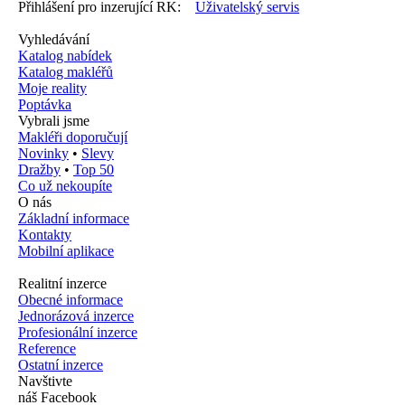
Přihlášení pro inzerující RK:
Uživatelský servis
Vyhledávání
Katalog nabídek
Katalog makléřů
Moje reality
Poptávka
Vybrali jsme
Makléři doporučují
Novinky
•
Slevy
Dražby
•
Top 50
Co už nekoupíte
O nás
Základní informace
Kontakty
Mobilní aplikace
Realitní inzerce
Obecné informace
Jednorázová inzerce
Profesionální inzerce
Reference
Ostatní inzerce
Navštivte
náš Facebook