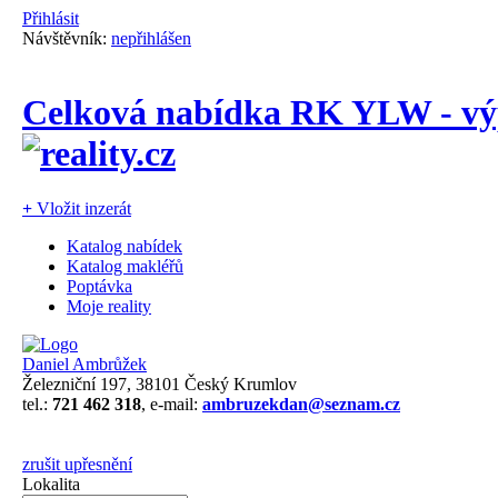
Přihlásit
Návštěvník:
nepřihlášen
Celková nabídka RK YLW - výp
+
Vložit inzerát
Katalog nabídek
Katalog makléřů
Poptávka
Moje reality
Daniel Ambrůžek
Železniční 197, 38101 Český Krumlov
tel.:
721 462 318
, e-mail:
ambruzekdan@seznam.cz
zrušit upřesnění
Lokalita