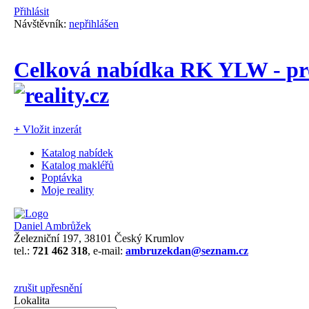
Přihlásit
Návštěvník:
nepřihlášen
Celková nabídka RK YLW - pro
+
Vložit inzerát
Katalog nabídek
Katalog makléřů
Poptávka
Moje reality
Daniel Ambrůžek
Železniční 197, 38101 Český Krumlov
tel.:
721 462 318
, e-mail:
ambruzekdan@seznam.cz
zrušit upřesnění
Lokalita