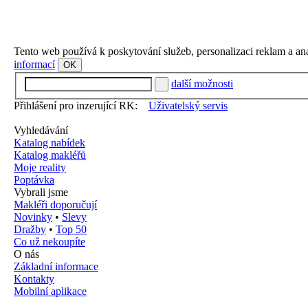
Tento web používá k poskytování služeb, personalizaci reklam a an
informací
OK
další možnosti
Přihlášení pro inzerující RK:
Uživatelský servis
Vyhledávání
Katalog nabídek
Katalog makléřů
Moje reality
Poptávka
Vybrali jsme
Makléři doporučují
Novinky
•
Slevy
Dražby
•
Top 50
Co už nekoupíte
O nás
Základní informace
Kontakty
Mobilní aplikace