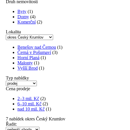
Druh nemovitosti
Byty
(1)
Domy
(4)
Komerční
(2)
Lokalita
Benešov nad Černou
(1)
Černá v Pošumaví
(3)
Horní Planá
(1)
Malonty
(1)
Vyšší Brod
(1)
Typ nabídky
Cena prodeje
2–3 mil. Kč
(2)
6–10 mil. Kč
(2)
nad 10 mil. Kč
(1)
7
nabídek
okres Český Krumlov
Řadit: