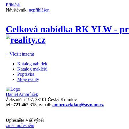
Přihlásit
Návštěvník:
nepřihlášen
Celková nabídka RK YLW - pro
+
Vložit inzerát
Katalog nabídek
Katalog makléřů
Poptávka
Moje reality
Daniel Ambrůžek
Železniční 197, 38101 Český Krumlov
tel.:
721 462 318
, e-mail:
ambruzekdan@seznam.cz
Upřesněte Váš výběr
zrušit upřesnění