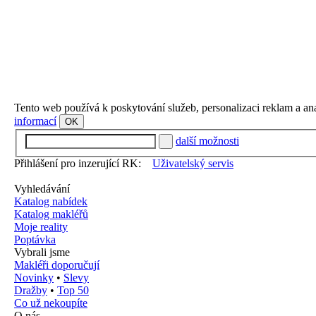
Tento web používá k poskytování služeb, personalizaci reklam a an
informací
OK
další možnosti
Přihlášení pro inzerující RK:
Uživatelský servis
Vyhledávání
Katalog nabídek
Katalog makléřů
Moje reality
Poptávka
Vybrali jsme
Makléři doporučují
Novinky
•
Slevy
Dražby
•
Top 50
Co už nekoupíte
O nás