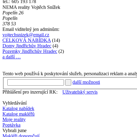
tel.:
605 193 178
NEMA reality Vojtěch Snížek
Popelín 26
Popelín
378 53
Email viditelný jen adminům:
vojtechsnizek@email.cz
CELKOVÁ NABÍDKA
(14)
Domy Jindřichův Hradec
(4)
Pozemky Jindřichův Hradec
(2)
a další …
Tento web používá k poskytování služeb, personalizaci reklam a anal
další možnosti
Přihlášení pro inzerující RK:
Uživatelský servis
Vyhledávání
Katalog nabídek
Katalog makléřů
Moje reality
Poptávka
Vybrali jsme
Makléři doporučují