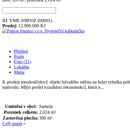
ID: YME-S9BSJZ
(00001)
Prodej:
12.900.000 Kč
Hypoteční kalkulačka
Přehled
Popis
Foto (21)
Lokalita
Mapa
K prodeji mnohoúčelový objekt bývalého mlýna na hrázi rybníka pobl
trativodu. Mlýn prošel rozsáhlou rekonstrukcí, která n...
Umístění v obci:
Samota
Pozemek celkem:
2.024 m²
Zastavěná plocha:
300 m²
Celý popis
»