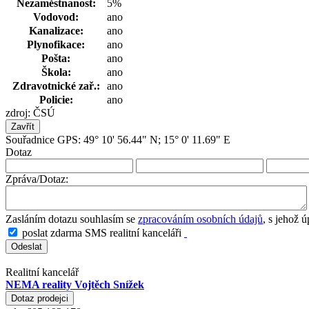
Nezaměstnanost:
5%
Vodovod:
ano
Kanalizace:
ano
Plynofikace:
ano
Pošta:
ano
Škola:
ano
Zdravotnické zař.:
ano
Policie:
ano
zdroj: ČSÚ
Zavřít
Souřadnice GPS: 49° 10' 56.44" N; 15° 0' 11.69" E
Dotaz
Zpráva/Dotaz:
Zasláním dotazu souhlasím se
zpracováním osobních údajů
, s jehož 
poslat zdarma SMS realitní kanceláři
Realitní kancelář
NEMA reality Vojtěch Snížek