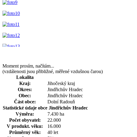
Moment prosím, načítám...
(vzdálenosti jsou přibližné, měřené vzdušnou čarou)
Lokalita
Kraj:
Jihočeský kraj
Okres:
Jindřichův Hradec
Obec:
Jindřichův Hradec
Část obce:
Dolní Radouň
Statistické údaje obce Jindřichův Hradec
Výměra:
7.430 ha
Počet obyvatel:
22.000
V produkt. věku:
16.000
Průměrný věk:
40 let