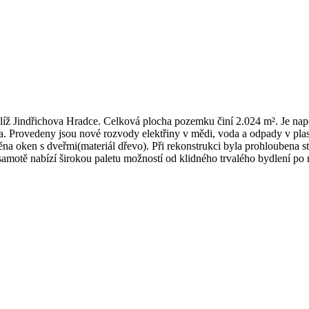
íž Jindřichova Hradce. Celková plocha pozemku činí 2.024 m². Je napo
a. Provedeny jsou nové rozvody elektřiny v mědi, voda a odpady v plas
na oken s dveřmi(materiál dřevo). Při rekonstrukci byla prohloubena s
samotě nabízí širokou paletu možností od klidného trvalého bydlení po 