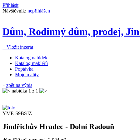
Přihlásit
Návštěvník:
nepřihlášen
Dům, Rodinný dům, prodej, Jin
+
Vložit inzerát
Katalog nabídek
Katalog makléřů
Poptávka
Moje reality
«
zpět na výpis
nabídka
1
z 1
YME-S9BSJZ
Jindřichův Hradec - Dolní Radouň
dům 520 m², pozemek 2.024 m²