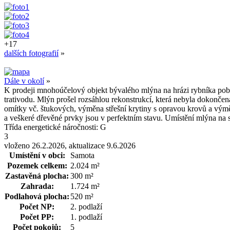
+17
dalších fotografií
»
Dále v okolí
»
K prodeji mnohoúčelový objekt bývalého mlýna na hrázi rybníka pobl
trativodu. Mlýn prošel rozsáhlou rekonstrukcí, která nebyla dokončen
omítky vč. štukových, výměna střešní krytiny s opravou krovů a výmě
a veškeré dřevěné prvky jsou v perfektním stavu. Umístění mlýna na 
Třída energetické náročnosti:
G
3
vloženo 26.2.2026, aktualizace 9.6.2026
Umístění v obci:
Samota
Pozemek celkem:
2.024 m²
Zastavěná plocha:
300 m²
Zahrada:
1.724 m²
Podlahová plocha:
520 m²
Počet NP:
2. podlaží
Počet PP:
1. podlaží
Počet pokojů:
5