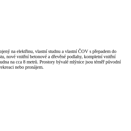
jený na elektřinu, vlastní studnu a vlastní ČOV s přepadem do
tu, nové vnitřní betonové a dřevěné podlahy, kompletní vnitřní
tudna na cca 8 metrů. Prostory bývalé mlýnice jsou téměř původní
rekreaci nebo pronájem.