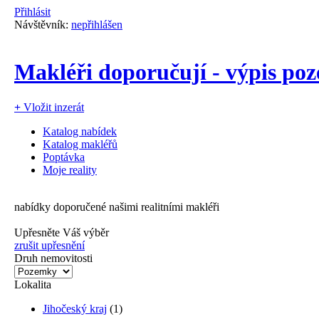
Přihlásit
Návštěvník:
nepřihlášen
Makléři doporučují - výpis po
+
Vložit inzerát
Katalog nabídek
Katalog makléřů
Poptávka
Moje reality
nabídky doporučené našimi realitními makléři
Upřesněte Váš výběr
zrušit upřesnění
Druh nemovitosti
Lokalita
Jihočeský kraj
(1)