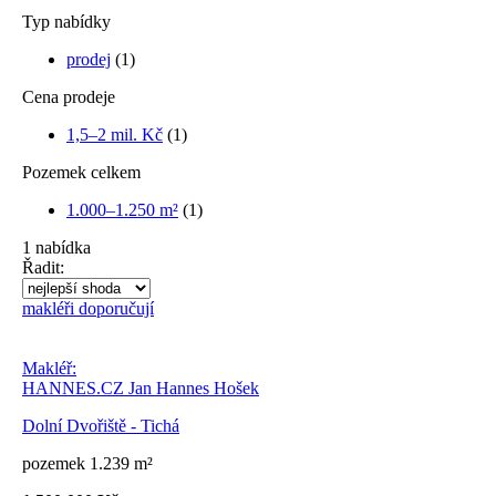
Typ nabídky
prodej
(1)
Cena prodeje
1,5–2 mil. Kč
(1)
Pozemek celkem
1.000–1.250 m²
(1)
1
nabídka
Řadit:
makléři doporučují
Makléř:
HANNES.CZ Jan Hannes Hošek
Dolní Dvořiště - Tichá
pozemek 1.239 m²