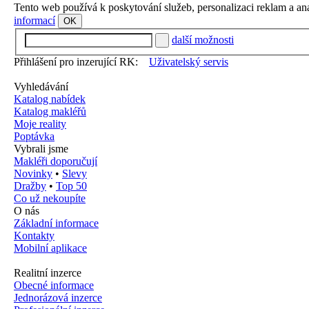
Tento web používá k poskytování služeb, personalizaci reklam a an
informací
OK
další možnosti
Přihlášení pro inzerující RK:
Uživatelský servis
Vyhledávání
Katalog nabídek
Katalog makléřů
Moje reality
Poptávka
Vybrali jsme
Makléři doporučují
Novinky
•
Slevy
Dražby
•
Top 50
Co už nekoupíte
O nás
Základní informace
Kontakty
Mobilní aplikace
Realitní inzerce
Obecné informace
Jednorázová inzerce