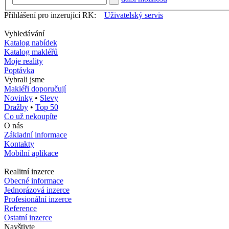
Přihlášení pro inzerující RK:
Uživatelský servis
Vyhledávání
Katalog nabídek
Katalog makléřů
Moje reality
Poptávka
Vybrali jsme
Makléři doporučují
Novinky
•
Slevy
Dražby
•
Top 50
Co už nekoupíte
O nás
Základní informace
Kontakty
Mobilní aplikace
Realitní inzerce
Obecné informace
Jednorázová inzerce
Profesionální inzerce
Reference
Ostatní inzerce
Navštivte