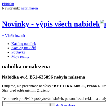
Přihlásit
Návštěvník:
nepřihlášen
Novinky - výpis všech nabídek
+
Vložit inzerát
Katalog nabídek
Katalog makléřů
Poptávka
Moje reality
nabídka nenalezena
Nabídka ev.č.
B51-635896
nebyla nalezena
Litujeme, ale prezentace nabídky "
BYT 1+KK/34m²/L, Praha 4, Ot
Stav před odstraněním: Zrušeno
Tento web používá k poskytování služeb, personalizaci reklam a anal
další možnosti