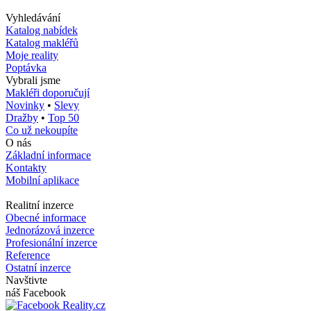
Vyhledávání
Katalog nabídek
Katalog makléřů
Moje reality
Poptávka
Vybrali jsme
Makléři doporučují
Novinky
•
Slevy
Dražby
•
Top 50
Co už nekoupíte
O nás
Základní informace
Kontakty
Mobilní aplikace
Realitní inzerce
Obecné informace
Jednorázová inzerce
Profesionální inzerce
Reference
Ostatní inzerce
Navštivte
náš Facebook