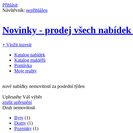
Přihlásit
Návštěvník:
nepřihlášen
Novinky - prodej všech nabídek
+
Vložit inzerát
Katalog nabídek
Katalog makléřů
Poptávka
Moje reality
nové nabídky nemovitostí za poslední týden
Upřesněte Váš výběr
zrušit upřesnění
Druh nemovitosti
Byty
(1)
Domy
(1)
Pozemky
(1)