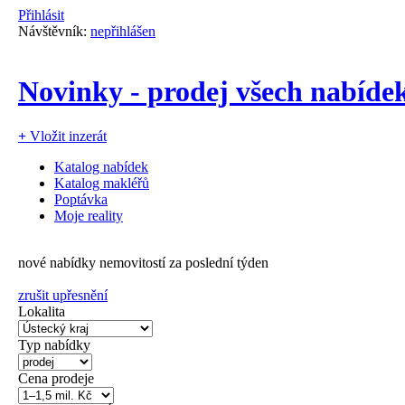
Přihlásit
Návštěvník:
nepřihlášen
Novinky - prodej všech nabíde
+
Vložit inzerát
Katalog nabídek
Katalog makléřů
Poptávka
Moje reality
nové nabídky nemovitostí za poslední týden
zrušit upřesnění
Lokalita
Typ nabídky
Cena prodeje