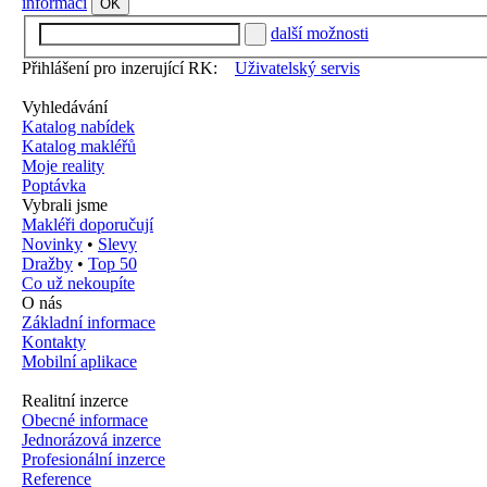
informací
OK
další možnosti
Přihlášení pro inzerující RK:
Uživatelský servis
Vyhledávání
Katalog nabídek
Katalog makléřů
Moje reality
Poptávka
Vybrali jsme
Makléři doporučují
Novinky
•
Slevy
Dražby
•
Top 50
Co už nekoupíte
O nás
Základní informace
Kontakty
Mobilní aplikace
Realitní inzerce
Obecné informace
Jednorázová inzerce
Profesionální inzerce
Reference