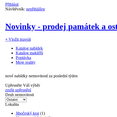
Přihlásit
Návštěvník:
nepřihlášen
Novinky - prodej památek a os
+
Vložit inzerát
Katalog nabídek
Katalog makléřů
Poptávka
Moje reality
nové nabídky nemovitostí za poslední týden
Upřesněte Váš výběr
zrušit upřesnění
Druh nemovitosti
Lokalita
Jihočeský kraj
(1)