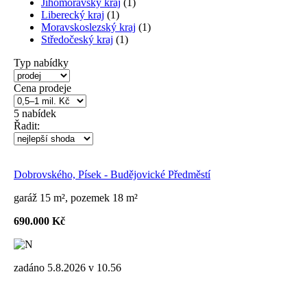
Jihomoravský kraj
(1)
Liberecký kraj
(1)
Moravskoslezský kraj
(1)
Středočeský kraj
(1)
Typ nabídky
Cena prodeje
5
nabídek
Řadit:
Dobrovského, Písek - Budějovické Předměstí
garáž 15 m², pozemek 18 m²
690.000 Kč
zadáno 5.8.2026 v 10.56