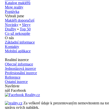
Katalog makléřů
Moje reality
Poptávka
Vybrali jsme
Makléři doporučují
Novinky
•
Slevy
Dražby
•
Top 50
Co už nekoupíte
O nás
Základní informace
Kontakty
Mobilní aplikace
Realitní inzerce
Obecné informace
Jednorázová inzerce
Profesionální inzerce
Reference
Ostatní inzerce
Navštivte
náš Facebook
Za veškeré údaje k prezentovaným nemovitostem na tomto 
správu svých nabídek.