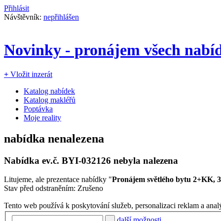
Přihlásit
Návštěvník:
nepřihlášen
Novinky - pronájem všech nabí
+
Vložit inzerát
Katalog nabídek
Katalog makléřů
Poptávka
Moje reality
nabídka nenalezena
Nabídka ev.č.
BYI-032126
nebyla nalezena
Litujeme, ale prezentace nabídky "
Pronájem světlého bytu 2+KK, 
Stav před odstraněním: Zrušeno
Tento web používá k poskytování služeb, personalizaci reklam a anal
další možnosti