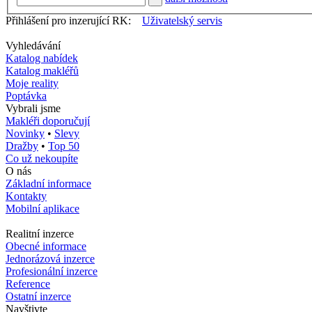
Přihlášení pro inzerující RK:
Uživatelský servis
Vyhledávání
Katalog nabídek
Katalog makléřů
Moje reality
Poptávka
Vybrali jsme
Makléři doporučují
Novinky
•
Slevy
Dražby
•
Top 50
Co už nekoupíte
O nás
Základní informace
Kontakty
Mobilní aplikace
Realitní inzerce
Obecné informace
Jednorázová inzerce
Profesionální inzerce
Reference
Ostatní inzerce
Navštivte