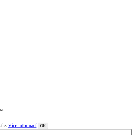
na.
síte.
Více informací
OK