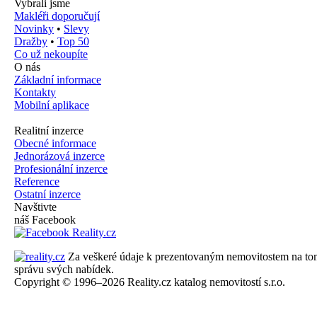
Vybrali jsme
Makléři doporučují
Novinky
•
Slevy
Dražby
•
Top 50
Co už nekoupíte
O nás
Základní informace
Kontakty
Mobilní aplikace
Realitní inzerce
Obecné informace
Jednorázová inzerce
Profesionální inzerce
Reference
Ostatní inzerce
Navštivte
náš Facebook
Za veškeré údaje k prezentovaným nemovitostem na tomto 
správu svých nabídek.
Copyright © 1996–2026 Reality.cz katalog nemovitostí s.r.o.