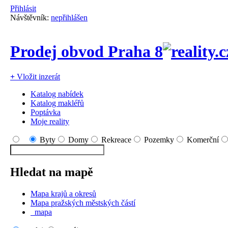
Přihlásit
Návštěvník:
nepřihlášen
Prodej obvod Praha 8
+
Vložit inzerát
Katalog nabídek
Katalog makléřů
Poptávka
Moje reality
Byty
Domy
Rekreace
Pozemky
Komerční
Hledat na mapě
Mapa krajů a okresů
Mapa pražských městských částí
mapa