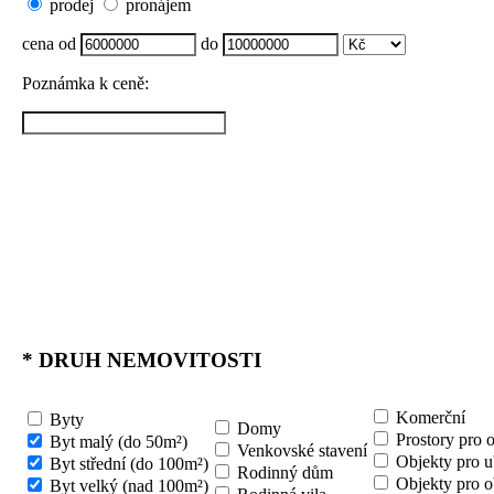
prodej
pronájem
cena od
do
Poznámka k ceně:
*
DRUH NEMOVITOSTI
Komerční
Byty
Domy
Prostory pro 
Byt malý (do 50m²)
Venkovské stavení
Objekty pro u
Byt střední (do 100m²)
Rodinný dům
Objekty pro o
Byt velký (nad 100m²)