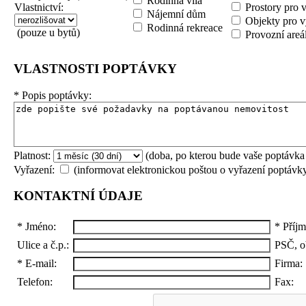
Rodinná vila
Vlastnictví:
Prostory pro 
Nájemní dům
Objekty pro v
Rodinná rekreace
(pouze u bytů)
Provozní areá
VLASTNOSTI POPTÁVKY
*
Popis poptávky:
Platnost:
(doba, po kterou bude vaše poptávka
Vyřazení:
(informovat elektronickou poštou o vyřazení poptávk
KONTAKTNÍ ÚDAJE
*
Jméno:
*
Příjm
Ulice a č.p.:
PSČ, o
*
E-mail:
Firma:
Telefon:
Fax: