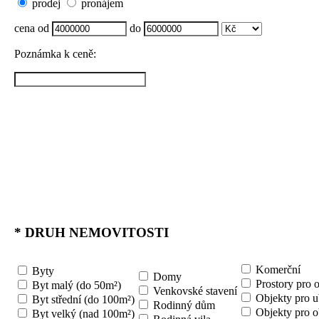
prodej
pronájem
cena od
do
Poznámka k ceně:
*
DRUH NEMOVITOSTI
Komerční
Byty
Domy
Prostory pro 
Byt malý (do 50m²)
Venkovské stavení
Objekty pro u
Byt střední (do 100m²)
Rodinný dům
Objekty pro o
Byt velký (nad 100m²)