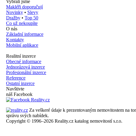
Vybrali jsme
Makléři doporučují
Novinky
•
Slevy
Dražby
•
Top 50
Co už nekoupíte
O nás
Základní informace
Kontakty
Mobilní aplikace
Realitní inzerce
Obecné informace
Jednorázová inzerce
Profesionální inzerce
Reference
Ostatní inzerce
Navštivte
náš Facebook
Za veškeré údaje k prezentovaným nemovitostem na tomto 
správu svých nabídek.
Copyright © 1996–2026 Reality.cz katalog nemovitostí s.r.o.