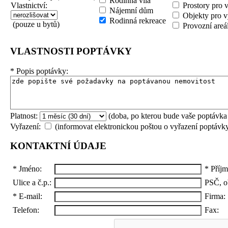
Rodinná vila
Vlastnictví:
Prostory pro 
Nájemní dům
Objekty pro v
Rodinná rekreace
(pouze u bytů)
Provozní areá
VLASTNOSTI POPTÁVKY
*
Popis poptávky:
Platnost:
(doba, po kterou bude vaše poptávka
Vyřazení:
(informovat elektronickou poštou o vyřazení poptávk
KONTAKTNÍ ÚDAJE
*
Jméno:
*
Příjm
Ulice a č.p.:
PSČ, o
*
E-mail:
Firma:
Telefon:
Fax: