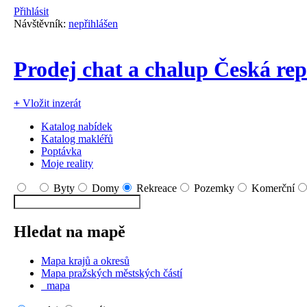
Přihlásit
Návštěvník:
nepřihlášen
Prodej chat a chalup Česká re
+
Vložit inzerát
Katalog nabídek
Katalog makléřů
Poptávka
Moje reality
Byty
Domy
Rekreace
Pozemky
Komerční
Hledat na mapě
Mapa krajů a okresů
Mapa pražských městských částí
mapa