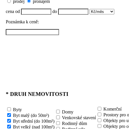
prodej
pronájem
cena od
do
Poznámka k ceně:
*
DRUH NEMOVITOSTI
Komerční
Byty
Domy
Prostory pro 
Byt malý (do 50m²)
Venkovské stavení
Objekty pro u
Byt střední (do 100m²)
Rodinný dům
Objekty pro o
Byt velký (nad 100m²)