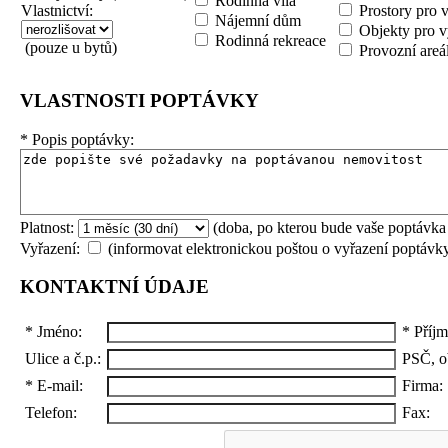
Rodinná vila
Vlastnictví:
Prostory pro 
Nájemní dům
Objekty pro v
Rodinná rekreace
(pouze u bytů)
Provozní areá
VLASTNOSTI POPTÁVKY
*
Popis poptávky:
Platnost:
(doba, po kterou bude vaše poptávka
Vyřazení:
(informovat elektronickou poštou o vyřazení poptávk
KONTAKTNÍ ÚDAJE
*
Jméno:
*
Příjm
Ulice a č.p.:
PSČ, o
*
E-mail:
Firma:
Telefon:
Fax: