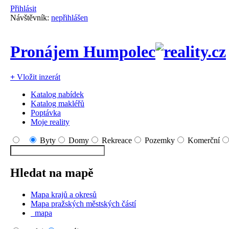
Přihlásit
Návštěvník:
nepřihlášen
Pronájem Humpolec
+
Vložit inzerát
Katalog nabídek
Katalog makléřů
Poptávka
Moje reality
Byty
Domy
Rekreace
Pozemky
Komerční
Hledat na mapě
Mapa krajů a okresů
Mapa pražských městských částí
mapa