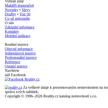
Vybrali jsme
Makléři doporučují
Novinky
•
Slevy
Dražby
•
Top 50
Co už nekoupíte
O nás
Základní informace
Kontakty
Mobilní aplikace
Realitní inzerce
Obecné informace
Jednorázová inzerce
Profesionální inzerce
Reference
Ostatní inzerce
Navštivte
náš Facebook
Za veškeré údaje k prezentovaným nemovitostem na tomto 
správu svých nabídek.
Copyright © 1996–2026 Reality.cz katalog nemovitostí s.r.o.