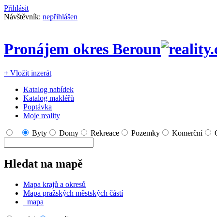
Přihlásit
Návštěvník:
nepřihlášen
Pronájem okres Beroun
+
Vložit inzerát
Katalog nabídek
Katalog makléřů
Poptávka
Moje reality
Byty
Domy
Rekreace
Pozemky
Komerční
Hledat na mapě
Mapa krajů a okresů
Mapa pražských městských částí
mapa