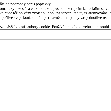
eňte na podrobný popis poptávky.
ticky rozeslána elektronickou poštou inzerujícím kancelářím serveru re
vka bude též po vámi zvolenou dobu na serveru reality.cz archivována, ab
pečlivě svoje kontaktní údaje (hlavně e-mail), aby vás jednotlivé reali
ýze návštěvnosti soubory cookie. Používáním tohoto webu s tím souhla