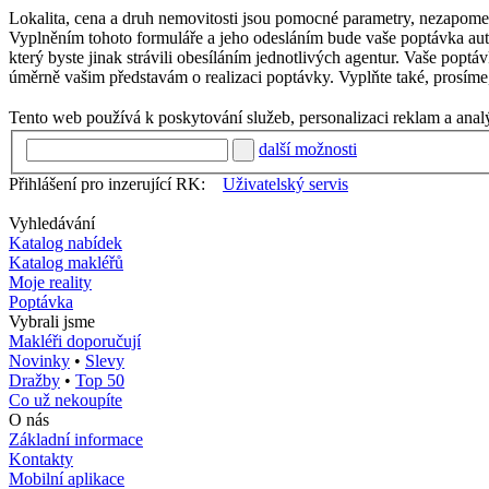
Lokalita, cena a druh nemovitosti jsou pomocné parametry, nezapom
Vyplněním tohoto formuláře a jeho odesláním bude vaše poptávka automa
který byste jinak strávili obesíláním jednotlivých agentur. Vaše poptá
úměrně vašim představám o realizaci poptávky. Vyplňte také, prosíme, 
Tento web používá k poskytování služeb, personalizaci reklam a anal
další možnosti
Přihlášení pro inzerující RK:
Uživatelský servis
Vyhledávání
Katalog nabídek
Katalog makléřů
Moje reality
Poptávka
Vybrali jsme
Makléři doporučují
Novinky
•
Slevy
Dražby
•
Top 50
Co už nekoupíte
O nás
Základní informace
Kontakty
Mobilní aplikace