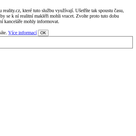
ality.cz, které tuto službu využívají. Ušetříte tak spoustu času,
y se k ní realitní makléři mohli vracet. Zvolte proto tuto dobu
tní kanceláře mohly informovat.
síte.
Více informací
OK