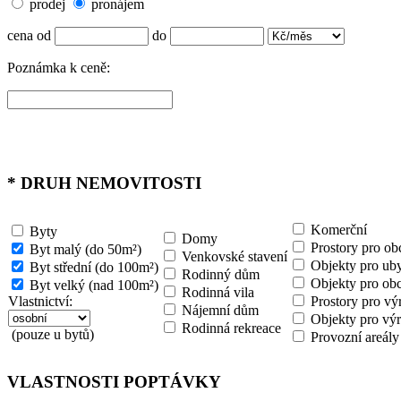
prodej
pronájem
cena od
do
Poznámka k ceně:
*
DRUH NEMOVITOSTI
Komerční
Byty
Domy
Prostory pro ob
Byt malý (do 50m²)
Venkovské stavení
Objekty pro uby
Byt střední (do 100m²)
Rodinný dům
Objekty pro ob
Byt velký (nad 100m²)
Rodinná vila
Vlastnictví:
Prostory pro vý
Nájemní dům
Objekty pro výr
Rodinná rekreace
(pouze u bytů)
Provozní areály
VLASTNOSTI POPTÁVKY