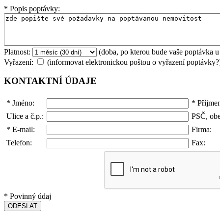
*
Popis poptávky:
Platnost:
(doba, po kterou bude vaše poptávka u
Vyřazení:
(informovat elektronickou poštou o vyřazení poptávky?
KONTAKTNÍ ÚDAJE
*
Jméno:
*
Příjmen
Ulice a č.p.:
PSČ, obe
*
E-mail:
Firma:
Telefon:
Fax:
*
Povinný údaj