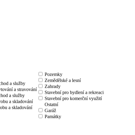
Pozemky
Zemědělské a lesní
chod a služby
Zahrady
tování a stravování
Stavební pro bydlení a rekreaci
chod a služby
Stavební pro komerční využití
robu a skladování
Ostatní
obu a skladování
Garáž
Památky