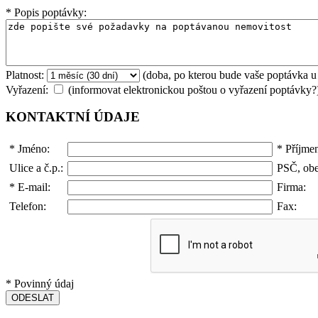
*
Popis poptávky:
Platnost:
(doba, po kterou bude vaše poptávka u
Vyřazení:
(informovat elektronickou poštou o vyřazení poptávky?
KONTAKTNÍ ÚDAJE
*
Jméno:
*
Příjmen
Ulice a č.p.:
PSČ, obe
*
E-mail:
Firma:
Telefon:
Fax:
*
Povinný údaj