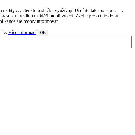
ality.cz, které tuto službu využívají. Ušetříte tak spoustu času,
y se k ní realitní makléři mohli vracet. Zvolte proto tuto dobu
tní kanceláře mohly informovat.
síte.
Více informací
OK