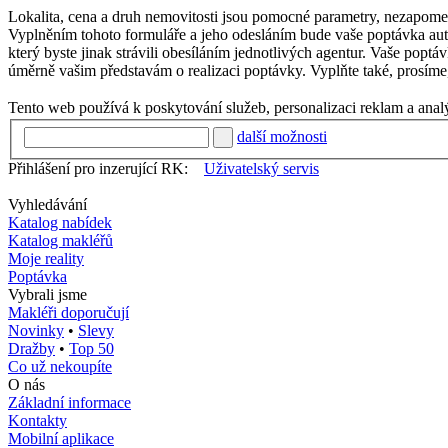
Lokalita, cena a druh nemovitosti jsou pomocné parametry, nezapom
Vyplněním tohoto formuláře a jeho odesláním bude vaše poptávka automa
který byste jinak strávili obesíláním jednotlivých agentur. Vaše poptá
úměrně vašim představám o realizaci poptávky. Vyplňte také, prosíme, 
Tento web používá k poskytování služeb, personalizaci reklam a anal
další možnosti
Přihlášení pro inzerující RK:
Uživatelský servis
Vyhledávání
Katalog nabídek
Katalog makléřů
Moje reality
Poptávka
Vybrali jsme
Makléři doporučují
Novinky
•
Slevy
Dražby
•
Top 50
Co už nekoupíte
O nás
Základní informace
Kontakty
Mobilní aplikace