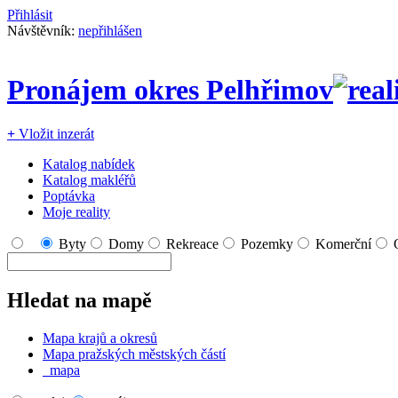
Přihlásit
Návštěvník:
nepřihlášen
Pronájem okres Pelhřimov
+
Vložit inzerát
Katalog nabídek
Katalog makléřů
Poptávka
Moje reality
Byty
Domy
Rekreace
Pozemky
Komerční
Hledat na mapě
Mapa krajů a okresů
Mapa pražských městských částí
mapa