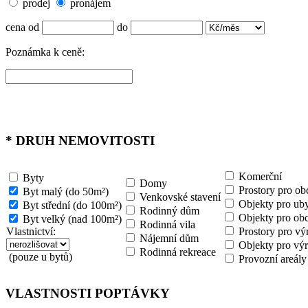
prodej
pronájem
cena od
do
Poznámka k ceně:
*
DRUH NEMOVITOSTI
Komerční
Byty
Domy
Prostory pro ob
Byt malý (do 50m²)
Venkovské stavení
Objekty pro uby
Byt střední (do 100m²)
Rodinný dům
Objekty pro ob
Byt velký (nad 100m²)
Rodinná vila
Vlastnictví:
Prostory pro vý
Nájemní dům
Objekty pro výr
Rodinná rekreace
(pouze u bytů)
Provozní areály
VLASTNOSTI POPTÁVKY