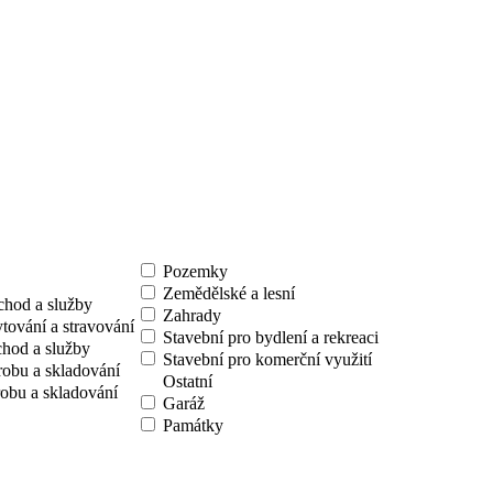
Pozemky
Zemědělské a lesní
chod a služby
Zahrady
tování a stravování
Stavební pro bydlení a rekreaci
chod a služby
Stavební pro komerční využití
robu a skladování
Ostatní
obu a skladování
Garáž
Památky