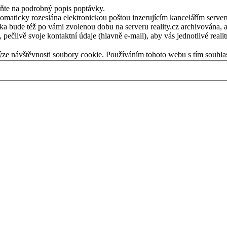
eňte na podrobný popis poptávky.
ticky rozeslána elektronickou poštou inzerujícím kancelářím serveru re
vka bude též po vámi zvolenou dobu na serveru reality.cz archivována, ab
pečlivě svoje kontaktní údaje (hlavně e-mail), aby vás jednotlivé reali
ýze návštěvnosti soubory cookie. Používáním tohoto webu s tím souhla