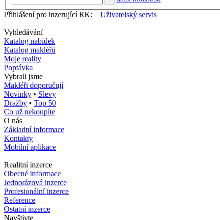
Přihlášení pro inzerující RK:
Uživatelský servis
Vyhledávání
Katalog nabídek
Katalog makléřů
Moje reality
Poptávka
Vybrali jsme
Makléři doporučují
Novinky
•
Slevy
Dražby
•
Top 50
Co už nekoupíte
O nás
Základní informace
Kontakty
Mobilní aplikace
Realitní inzerce
Obecné informace
Jednorázová inzerce
Profesionální inzerce
Reference
Ostatní inzerce
Navštivte