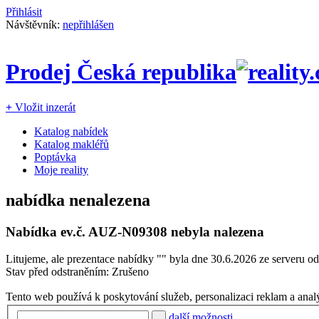
Přihlásit
Návštěvník:
nepřihlášen
Prodej Česká republika
+
Vložit inzerát
Katalog nabídek
Katalog makléřů
Poptávka
Moje reality
nabídka nenalezena
Nabídka ev.č.
AUZ-N09308
nebyla nalezena
Litujeme, ale prezentace nabídky "
" byla dne 30.6.2026 ze serveru od
Stav před odstraněním: Zrušeno
Tento web používá k poskytování služeb, personalizaci reklam a anal
další možnosti